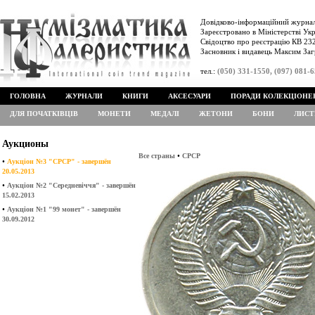
Довідково-інформаційний журнал
Зареєстровано в Міністерстві Укр
Свідоцтво про реєстрацію КВ 232
Засновник і видавець Максим Заг
тел.:
(050) 331-1550, (097) 081-
ГОЛОВНА
ЖУРНАЛИ
КНИГИ
АКСЕСУАРИ
ПОРАДИ КОЛЕКЦІОНЕ
ДЛЯ ПОЧАТКІВЦІВ
МОНЕТИ
МЕДАЛІ
ЖЕТОНИ
БОНИ
ЛИСТ
Аукционы
•
Все страны
СРСР
•
Аукціон №3 "СРСР" - завершён
20.05.2013
•
Аукціон №2 "Середневіччя" - завершён
15.02.2013
•
Аукціон №1 "99 монет" - завершён
30.09.2012