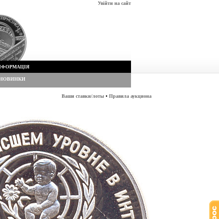
Увійти на сайт
НФОРМАЦІЯ
НОВИНКИ
•
Ваши ставки/лоты
Правила аукциона