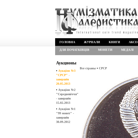
ГОЛОВНА
ЖУРНАЛИ
КНИГИ
АКСЕ
ДЛЯ ПОЧАТКІВЦІВ
МОНЕТИ
МЕДАЛІ
Аукционы
•
Все страны
СРСР
•
Аукціон №3
"СРСР" -
завершён
20.05.2013
•
Аукціон №2
"Середневіччя"
- завершён
15.02.2013
•
Аукціон №1
"99 монет" -
завершён
30.09.2012