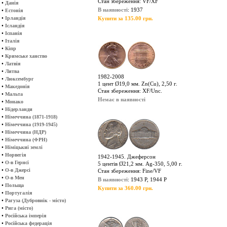
Стан збереження: VF/XF
•
Данія
В наявності
: 1937
•
Естонія
•
Ірландія
Купити за 135.00 грн.
•
Ісландія
•
Іспанія
•
Італія
•
Кіпр
•
Кримське ханство
•
Латвія
•
Литва
1982-2008
•
Люксембург
1 цент Ø19,0 мм. Zn(Cu), 2,50 г.
•
Македонія
Стан збереження: XF/Unc.
•
Мальта
Немає в наявності
•
Монако
•
Нідерланди
•
Німеччина (1871-1918)
•
Німеччина (1919-1945)
•
Німеччина (НДР)
•
Німеччина (ФРН)
•
Німіцькиі землі
•
Норвегія
1942-1945. Джеферсон
•
О-в Гернсі
5 центів Ø21,2 мм. Ag-350, 5,00 г.
•
О-в Джерсі
Стан збереження: Fine/VF
•
О-в Мен
В наявності
: 1943 P, 1944 P
•
Польща
Купити за 360.00 грн.
•
Португалія
•
Рагуза (Дубровнік - місто)
•
Рига (місто)
•
Російська імперія
•
Російська федерація