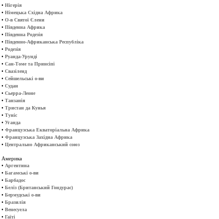
•
Нігерія
•
Німецька Східна Африка
•
О-в Святої Єлени
•
Південна Африка
•
Південна Родезія
•
Південно-Африканська Республіка
•
Родезія
•
Руанда-Урунді
•
Сан-Томе та Принсіпі
•
Свазіленд
•
Сейшельські о-ви
•
Судан
•
Сьерра-Леоне
•
Танзанія
•
Тристан да Кунья
•
Туніс
•
Уганда
•
Французська Екваторіальна Африка
•
Французська Західна Африка
•
Центрально Африканський союз
Америка
•
Аргентина
•
Багамські о-ви
•
Барбадос
•
Беліз (Британський Гондурас)
•
Бермудські о-ви
•
Бразилія
•
Венесуела
•
Гаїті