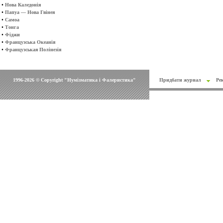
•
Нова Каледонія
•
Папуа — Нова Гвінея
•
Самоа
•
Тонга
•
Фіджи
•
Французська Океанія
•
Французськая Полінезія
1996-2026 © Copyright "Нумізматика і Фалеристика"
Придбати журнал
Ре