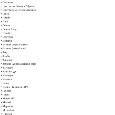
•
Ботсвана
•
Британска Західна Африка
•
Британська Східна Африка
•
Габон
•
Гамбія
•
Гана
•
Гвінея
•
Гвінея Бісау
•
Джибуті
•
Еритрея
•
Ефіопія
•
Єгипет (королівство)
•
Єгипет (республіка)
•
Заїр
•
Замбія
•
Занзібар
•
Західно Африканський союз
•
Зімбабве
•
Кабо-Верде
•
Камерун
•
Катанга
•
Кенія
•
Конго - Кіншаса (ДРК)
•
Ліберія
•
Лівія
•
Маврикій
•
Малаві
•
Марокко
•
Мозамбік
•
Намібія