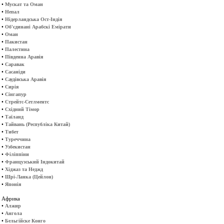
•
Мускат та Оман
•
Непал
•
Нідерландська Ост-Індія
•
Об'єдинані Арабскі Емірати
•
Оман
•
Пакистан
•
Палестина
•
Південна Аравія
•
Саравак
•
Сасаніди
•
Саудівська Аравія
•
Сирія
•
Сінгапур
•
Стрейтс-Сетлментс
•
Східний Тімор
•
Таїланд
•
Тайвань (Республіка Китай)
•
Тибет
•
Туреччина
•
Узбекистан
•
Філіппіни
•
Французський Індокитай
•
Хіджаз та Неджд
•
Шрі-Ланка (Цейлон)
•
Японія
Африка
•
Алжир
•
Ангола
•
Бельгійске Конго