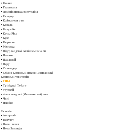
•
Гайана
•
Гватемала
•
Домініканська республіка
•
Еквадор
•
Кайманови о-ви
•
Канада
•
Колумбія
•
Коста-Ріка
•
Куба
•
Кюрасао
•
Мексика
•
Нідерландські Антільськие о-ви
•
Панама
•
Парагвай
•
Перу
•
Сальвадор
•
Східно-Карибські штати (Британські
Карибські території)
•
США
•
Трінідад і Тобаго
•
Уругвай
•
Фолклендські (Мальвинські) о-ви
•
Чилі
•
Ямайка
Океанія
•
Австралія
•
Вануату
•
Нова Гвінея
•
Нова Зеландія