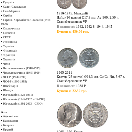
•
Румунія
•
Саар (Саарланд)
•
Сан-Марино
1916-1945. Меркурій
•
Сербія
Дайм (10 центів) Ø17,9 мм. Ag-900, 2,50 г.
•
Сербія, Хорватія та Славонія (1918-
Стан збереження: VF
1929)
В наявності
: 1942, 1942 S, 1944, 1945
•
Словаччина
Купити за 450.00 грн.
•
Словенія
•
СРСР
•
Угорщина
•
Україна
•
Фінляндія
•
Франція
•
Хорватія
•
Чехія
•
Чехословаччина (1918-1939)
•
1965-2011
Чехословаччина (1945-1960)
Квотер (25 центів) Ø24,3 мм. Cu(Cu-Ni), 5,67 г.
•
ЧССР (1960-1990)
Стан збереження: VF
•
ЧСФР (1990-1993)
•
В наявності
: 1988 P
Швейцарія
•
Швеція
Купити за 22.50 грн.
•
Югославія (1929-1941)
•
Югославія (1945-1992 - СФРЮ)
•
Югославія (1992-2003 - СРЮ)
Азія
•
Афганістан
•
Бангладеш
•
Бахрейн
•
Бруней
1965-1970. Кенеді