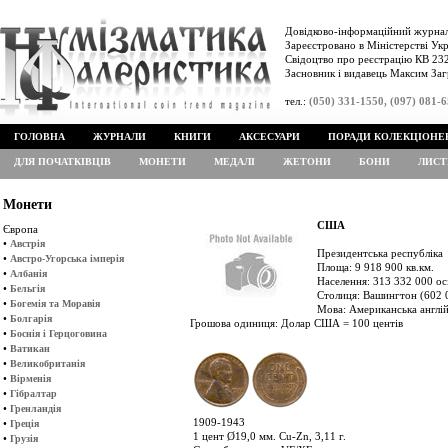
Довідково-інформаційний журнал
Зареєстровано в Міністерстві Укр
Свідоцтво про реєстрацію КВ 232
Засновник і видавець Максим Заг
тел.:
(050) 331-1550, (097) 081-
ГОЛОВНА
ЖУРНАЛИ
КНИГИ
АКСЕСУАРИ
ПОРАДИ КОЛЕКЦІОНЕ
ДЛЯ ПОЧАТКІВЦІВ
МОНЕТИ
МЕДАЛІ
ЖЕТОНИ
БОНИ
ЛИСТ
Монети
США
Європа
•
Австрія
Президентська республіка
•
Австро-Угорська імперія
Площа: 9 918 900 кв.км.
•
Албанія
Населення: 313 332 000 ос
•
Бельгія
Столиця: Вашингтон (602 
•
Богемія та Моравія
Мова: Американська англі
•
Болгарія
Грошова одиниця: Долар США = 100 центів
•
Боснія і Герцоговина
•
Ватикан
•
Великобританія
•
Вірменія
•
Гібралтар
•
Гренландія
1909-1943
•
Греція
1 цент Ø19,0 мм. Cu-Zn, 3,11 г.
•
Грузія