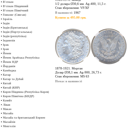
•
В'єтнам
1/2 долара Ø30,6 мм. Ag-400, 11,5 г.
•
В'єтнам Південний
Стан збереження: VF/XF
•
В'єтнам Північний
В наявності
: 1967
•
Гонконг (Сянган)
Купити за 495.00 грн.
•
Ізраїль
•
Індія
•
Індія (Британська)
•
Індія (Португальська)
•
Індія (республіка)
•
Індонезія
•
Ірак
•
Іран
•
Йемен
•
Йемен Арабська Республіка
•
Йемен НДР
•
Йорданія
1878-1921. Морган
•
Камбоджа
Долар Ø38,1 мм. Ag-900, 26,73 г.
•
Катар
Стан збереження: MS 63
•
Катар та Дубай
Немає в наявності
•
Китай
•
Китай (КНР)
•
Корея Південна (Республіка Корея)
•
Корея Північна (КНДР)
•
Кувейт
•
Ліван
•
Макао
•
Малайа
•
Малайа та британський Борнео
•
Малайзія
•
Монголія