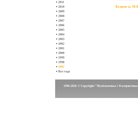
•
2011
•
Купити за 50.0
2010
•
2009
•
2008
•
2007
•
2006
•
2005
•
2004
•
2003
•
2002
•
2001
•
2000
•
1999
•
1998
•
1997
•
Все года
1996-2026 © Copyright "Нумізматика і Фалеристика