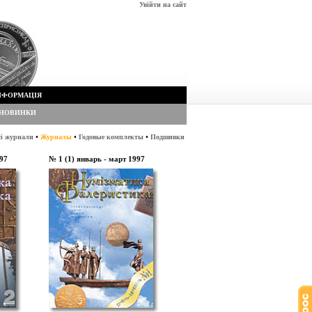
Увійти на сайт
НФОРМАЦІЯ
НОВИНКИ
•
•
•
сі журнали
Журналы
Годовые комплекты
Подшивки
997
№ 1 (1) январь - март 1997