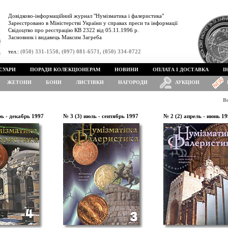
Довідково-інформаційний журнал "Нумізматика і фалеристика"
Зареєстровано в Міністерстві України у справах преси та інформації
Свідоцтво про реєстрацію КВ 2322 від 05.11.1996 р.
Засновник і видавець Максим Загреба
тел.:
(050) 331-1550, (097) 081-6571, (050) 334-0722
СУАРИ
ПОРАДИ КОЛЕКЦІОНЕРАМ
НОВИНИ
ОПЛАТА І ДОСТАВКА
І
ЖЕТОНИ
БОНИ
ЛИСТІВКИ
НАГОРОДИ
АУКЦІОН
В
рь - декабрь 1997
№ 3 (3) июль - сентябрь 1997
№ 2 (2) апрель - июнь 1