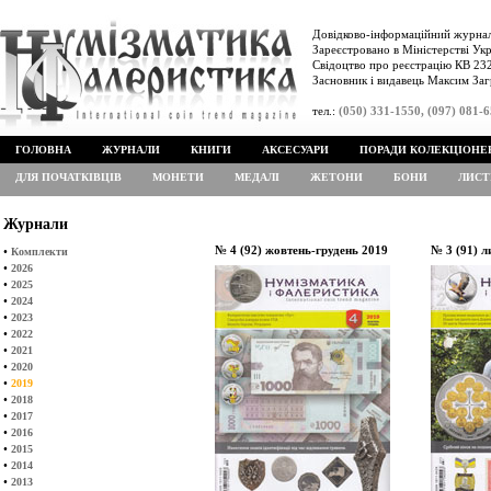
Довідково-інформаційний журнал
Зареєстровано в Міністерстві Укр
Свідоцтво про реєстрацію КВ 232
Засновник і видавець Максим Заг
тел.:
(050) 331-1550, (097) 081-
ГОЛОВНА
ЖУРНАЛИ
КНИГИ
АКСЕСУАРИ
ПОРАДИ КОЛЕКЦІОНЕ
ДЛЯ ПОЧАТКІВЦІВ
МОНЕТИ
МЕДАЛІ
ЖЕТОНИ
БОНИ
ЛИСТ
Журнали
№ 4 (92) жовтень-грудень 2019
№ 3 (91) л
•
Комплекти
•
2026
•
2025
•
2024
•
2023
•
2022
•
2021
•
2020
•
2019
•
2018
•
2017
•
2016
•
2015
•
2014
•
2013