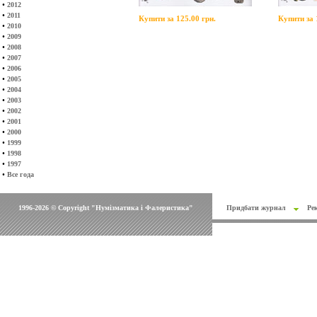
•
2012
•
2011
Купити за 125.00 грн.
Купити за 
•
2010
•
2009
•
2008
•
2007
•
2006
•
2005
•
2004
•
2003
•
2002
•
2001
•
2000
•
1999
•
1998
•
1997
•
Все года
1996-2026 © Copyright "Нумізматика і Фалеристика"
Придбати журнал
Ре