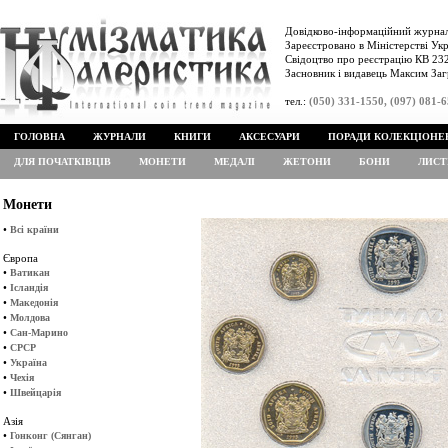
Довідково-інформаційний журнал
Зареєстровано в Міністерстві Укр
Свідоцтво про реєстрацію КВ 232
Засновник і видавець Максим Заг
тел.:
(050) 331-1550, (097) 081-
ГОЛОВНА
ЖУРНАЛИ
КНИГИ
АКСЕСУАРИ
ПОРАДИ КОЛЕКЦІОНЕ
ДЛЯ ПОЧАТКІВЦІВ
МОНЕТИ
МЕДАЛІ
ЖЕТОНИ
БОНИ
ЛИСТ
Монети
•
Всі країни
Європа
•
Ватикан
•
Ісландія
•
Македонія
•
Молдова
•
Сан-Марино
•
СРСР
•
Україна
•
Чехія
•
Швейцарія
Азія
•
Гонконг (Сянган)