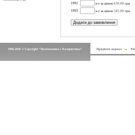
1992
к-т за ціною
630.00
грн.
1993
к-т за ціною
585.00
грн.
1996-2026 © Copyright "Нумізматика і Фалеристика"
Придбати журнал
Ре