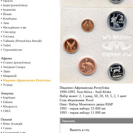
•
Ізраїль
•
Індія (республіка)
•
Індонезія
•
Йемен
•
Камбоджа
•
Лаос
•
Мальдівські о-ви
•
Сінгапур
•
Таїланд
•
Тайвань (Республіка Китай)
•
Тибет
•
Туркменістан
Африка
•
Єгипет (республіка)
•
Західная Сахара
•
Лівія
•
Маврикій
•
Південно-Африканська Республіка
•
Уганда
Південно-Африканська Республіка
1990-1995. Sout Africa - Suid Afrika
Америка
Набір монет: 2, 1 ранд, 50, 20, 10, 5, 2, 1 цент
•
Барбадос
Стан збереження: Proof
•
Гайана
Опис: Набор Монетного двора ЮАР
•
Нікарагуа
1992 - тираж набору 15 000 шт.
•
США
1993 - тираж набору 11 000 шт.
Океанія
Заказать
•
Нова Зеландія
•
Самоа
Вкажіть к-сть:
•
Соломонові о-ви