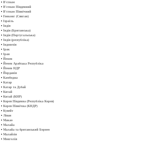
•
В'єтнам
•
В'єтнам Південний
•
В'єтнам Північний
•
Гонконг (Сянган)
•
Ізраїль
•
Індія
•
Індія (Британська)
•
Індія (Португальська)
•
Індія (республіка)
•
Індонезія
•
Ірак
•
Іран
•
Йемен
•
Йемен Арабська Республіка
•
Йемен НДР
•
Йорданія
•
Камбоджа
•
Катар
•
Катар та Дубай
•
Китай
•
Китай (КНР)
•
Корея Південна (Республіка Корея)
•
Корея Північна (КНДР)
•
Кувейт
•
Ліван
•
Макао
•
Малайа
•
Малайа та британський Борнео
•
Малайзія
•
Монголія