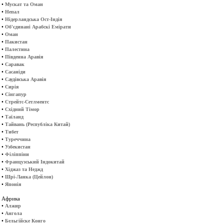
•
Мускат та Оман
•
Непал
•
Нідерландська Ост-Індія
•
Об'єдинані Арабскі Емірати
•
Оман
•
Пакистан
•
Палестина
•
Південна Аравія
•
Саравак
•
Сасаніди
•
Саудівська Аравія
•
Сирія
•
Сінгапур
•
Стрейтс-Сетлментс
•
Східний Тімор
•
Таїланд
•
Тайвань (Республіка Китай)
•
Тибет
•
Туреччина
•
Узбекистан
•
Філіппіни
•
Французський Індокитай
•
Хіджаз та Неджд
•
Шрі-Ланка (Цейлон)
•
Японія
Африка
•
Алжир
•
Ангола
•
Бельгійске Конго