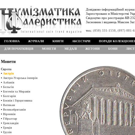
Довідково-інформаційний журнал
Зареєстровано в Міністерстві Укр
Свідоцтво про реєстрацію КВ 232
Засновник і видавець Максим Заг
тел.:
(050) 331-1550, (097) 081-
ГОЛОВНА
ЖУРНАЛИ
КНИГИ
АКСЕСУАРИ
ПОРАДИ КОЛЕКЦІОНЕ
ДЛЯ ПОЧАТКІВЦІВ
МОНЕТИ
МЕДАЛІ
ЖЕТОНИ
БОНИ
ЛИСТ
Монети
Європа
•
Австрія
•
Австро-Угорська імперія
•
Албанія
•
Бельгія
•
Богемія та Моравія
•
Болгарія
•
Боснія і Герцоговина
•
Ватикан
•
Великобританія
•
Вірменія
•
Гібралтар
•
Гренландія
•
Греція
•
Грузія