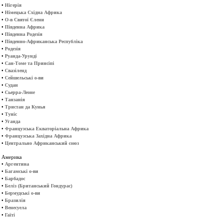
•
Нігерія
•
Німецька Східна Африка
•
О-в Святої Єлени
•
Південна Африка
•
Південна Родезія
•
Південно-Африканська Республіка
•
Родезія
•
Руанда-Урунді
•
Сан-Томе та Принсіпі
•
Свазіленд
•
Сейшельські о-ви
•
Судан
•
Сьерра-Леоне
•
Танзанія
•
Тристан да Кунья
•
Туніс
•
Уганда
•
Французська Екваторіальна Африка
•
Французська Західна Африка
•
Центрально Африканський союз
Америка
•
Аргентина
•
Багамські о-ви
•
Барбадос
•
Беліз (Британський Гондурас)
•
Бермудські о-ви
•
Бразилія
•
Венесуела
•
Гаїті