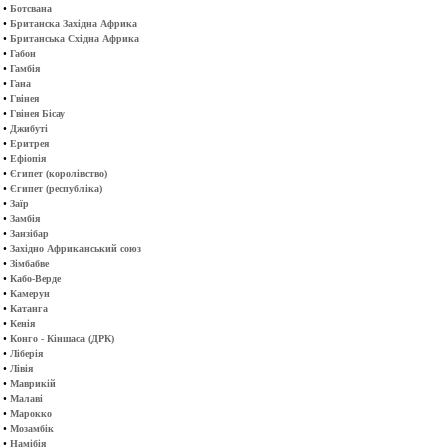
•
Ботсвана
•
Британска Західна Африка
•
Британська Східна Африка
•
Габон
•
Гамбія
•
Гана
•
Гвінея
•
Гвінея Бісау
•
Джибуті
•
Еритрея
•
Ефіопія
•
Єгипет (королівство)
•
Єгипет (республіка)
•
Заїр
•
Замбія
•
Занзібар
•
Західно Африканський союз
•
Зімбабве
•
Кабо-Верде
•
Камерун
•
Катанга
•
Кенія
•
Конго - Кіншаса (ДРК)
•
Ліберія
•
Лівія
•
Маврикій
•
Малаві
•
Марокко
•
Мозамбік
•
Намібія