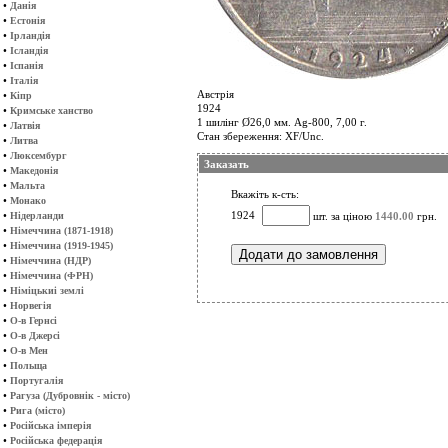
•
Данія
•
Естонія
•
Ірландія
•
Ісландія
•
Іспанія
•
Італія
Австрія
•
Кіпр
1924
•
Кримське ханство
1 шилінг Ø26,0 мм. Ag-800, 7,00 г.
•
Латвія
Стан збереження: XF/Unc.
•
Литва
•
Люксембург
Заказать
•
Македонія
•
Мальта
Вкажіть к-сть:
•
Монако
•
1924
Нідерланди
шт. за ціною
1440.00
грн.
•
Німеччина (1871-1918)
•
Німеччина (1919-1945)
•
Німеччина (НДР)
•
Німеччина (ФРН)
•
Німіцькиі землі
•
Норвегія
•
О-в Гернсі
•
О-в Джерсі
•
О-в Мен
•
Польща
•
Португалія
•
Рагуза (Дубровнік - місто)
•
Рига (місто)
•
Російська імперія
•
Російська федерація