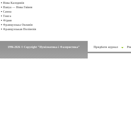
•
Нова Каледонія
•
Папуа — Нова Гвінея
•
Самоа
•
Тонга
•
Фіджи
•
Французська Океанія
•
Французськая Полінезія
1996-2026 © Copyright "Нумізматика і Фалеристика"
Придбати журнал
Ре