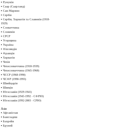
•
Румунія
•
Саар (Саарланд)
•
Сан-Марино
•
Сербія
•
Сербія, Хорватія та Славонія (1918-
1929)
•
Словаччина
•
Словенія
•
СРСР
•
Угорщина
•
Україна
•
Фінляндія
•
Франція
•
Хорватія
•
Чехія
•
Чехословаччина (1918-1939)
•
Чехословаччина (1945-1960)
•
ЧССР (1960-1990)
•
ЧСФР (1990-1993)
•
Швейцарія
•
Швеція
•
Югославія (1929-1941)
•
Югославія (1945-1992 - СФРЮ)
•
Югославія (1992-2003 - СРЮ)
Азія
•
Афганістан
•
Бангладеш
•
Бахрейн
•
Бруней