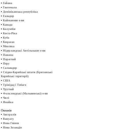
•
Гайана
•
Гватемала
•
Домініканська республіка
•
Еквадор
•
Кайманови о-ви
•
Канада
•
Колумбія
•
Коста-Ріка
•
Куба
•
Кюрасао
•
Мексика
•
Нідерландські Антільськие о-ви
•
Панама
•
Парагвай
•
Перу
•
Сальвадор
•
Східно-Карибські штати (Британські
Карибські території)
•
США
•
Трінідад і Тобаго
•
Уругвай
•
Фолклендські (Мальвинські) о-ви
•
Чилі
•
Ямайка
Океанія
•
Австралія
•
Вануату
•
Нова Гвінея
•
Нова Зеландія