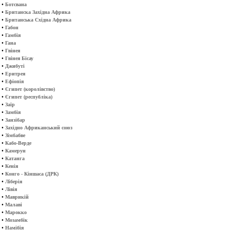
•
Ботсвана
•
Британска Західна Африка
•
Британська Східна Африка
•
Габон
•
Гамбія
•
Гана
•
Гвінея
•
Гвінея Бісау
•
Джибуті
•
Еритрея
•
Ефіопія
•
Єгипет (королівство)
•
Єгипет (республіка)
•
Заїр
•
Замбія
•
Занзібар
•
Західно Африканський союз
•
Зімбабве
•
Кабо-Верде
•
Камерун
•
Катанга
•
Кенія
•
Конго - Кіншаса (ДРК)
•
Ліберія
•
Лівія
•
Маврикій
•
Малаві
•
Марокко
•
Мозамбік
•
Намібія