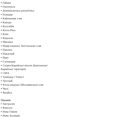
•
Гайана
•
Гватемала
•
Домініканська республіка
•
Еквадор
•
Кайманови о-ви
•
Канада
•
Колумбія
•
Коста-Ріка
•
Куба
•
Кюрасао
•
Мексика
•
Нідерландські Антільськие о-ви
•
Панама
•
Парагвай
•
Перу
•
Сальвадор
•
Східно-Карибські штати (Британські
Карибські території)
•
США
•
Трінідад і Тобаго
•
Уругвай
•
Фолклендські (Мальвинські) о-ви
•
Чилі
•
Ямайка
Океанія
•
Австралія
•
Вануату
•
Нова Гвінея
•
Нова Зеландія