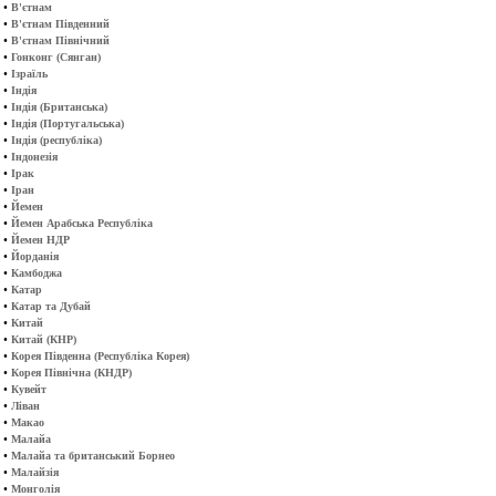
•
В'єтнам
•
В'єтнам Південний
•
В'єтнам Північний
•
Гонконг (Сянган)
•
Ізраїль
•
Індія
•
Індія (Британська)
•
Індія (Португальська)
•
Індія (республіка)
•
Індонезія
•
Ірак
•
Іран
•
Йемен
•
Йемен Арабська Республіка
•
Йемен НДР
•
Йорданія
•
Камбоджа
•
Катар
•
Катар та Дубай
•
Китай
•
Китай (КНР)
•
Корея Південна (Республіка Корея)
•
Корея Північна (КНДР)
•
Кувейт
•
Ліван
•
Макао
•
Малайа
•
Малайа та британський Борнео
•
Малайзія
•
Монголія