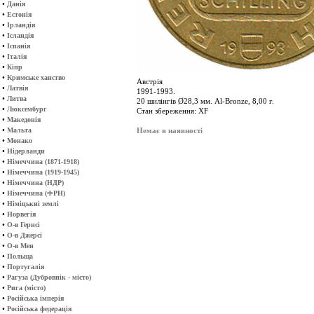
•
Данія
•
Естонія
•
Ірландія
•
Ісландія
•
Іспанія
•
Італія
•
Кіпр
•
Кримське ханство
Австрія
•
Латвія
1991-1993.
•
Литва
20 шилінгів Ø28,3 мм. Al-Bronze, 8,00 г.
•
Люксембург
Стан збереження: XF
•
Македонія
•
Мальта
Немає в наявності
•
Монако
•
Нідерланди
•
Німеччина (1871-1918)
•
Німеччина (1919-1945)
•
Німеччина (НДР)
•
Німеччина (ФРН)
•
Німіцькиі землі
•
Норвегія
•
О-в Гернсі
•
О-в Джерсі
•
О-в Мен
•
Польща
•
Португалія
•
Рагуза (Дубровнік - місто)
•
Рига (місто)
•
Російська імперія
•
Російська федерація