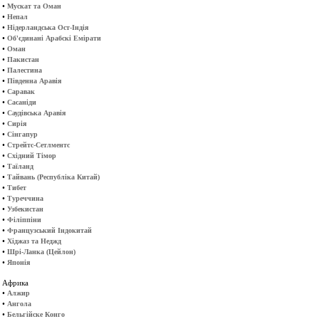
•
Мускат та Оман
•
Непал
•
Нідерландська Ост-Індія
•
Об'єдинані Арабскі Емірати
•
Оман
•
Пакистан
•
Палестина
•
Південна Аравія
•
Саравак
•
Сасаніди
•
Саудівська Аравія
•
Сирія
•
Сінгапур
•
Стрейтс-Сетлментс
•
Східний Тімор
•
Таїланд
•
Тайвань (Республіка Китай)
•
Тибет
•
Туреччина
•
Узбекистан
•
Філіппіни
•
Французський Індокитай
•
Хіджаз та Неджд
•
Шрі-Ланка (Цейлон)
•
Японія
Африка
•
Алжир
•
Ангола
•
Бельгійске Конго