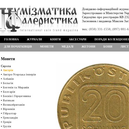
Довідково-інформаційний журнал
Зареєстровано в Міністерстві Укр
Свідоцтво про реєстрацію КВ 232
Засновник і видавець Максим Заг
тел.:
(050) 331-1550, (097) 081-
ГОЛОВНА
ЖУРНАЛИ
КНИГИ
АКСЕСУАРИ
ПОРАДИ КОЛЕКЦІОНЕ
ДЛЯ ПОЧАТКІВЦІВ
МОНЕТИ
МЕДАЛІ
ЖЕТОНИ
БОНИ
ЛИСТ
Монети
Європа
•
Австрія
•
Австро-Угорська імперія
•
Албанія
•
Бельгія
•
Богемія та Моравія
•
Болгарія
•
Боснія і Герцоговина
•
Ватикан
•
Великобританія
•
Вірменія
•
Гібралтар
•
Гренландія
•
Греція
•
Грузія