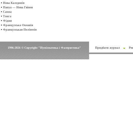
•
Нова Каледонія
•
Папуа — Нова Гвінея
•
Самоа
•
Тонга
•
Фіджи
•
Французська Океанія
•
Французськая Полінезія
1996-2026 © Copyright "Нумізматика і Фалеристика"
Придбати журнал
Ре