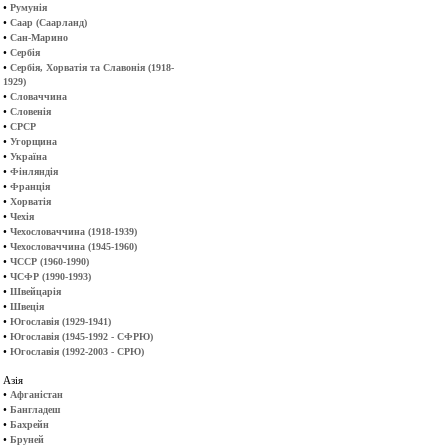
•
Румунія
•
Саар (Саарланд)
•
Сан-Марино
•
Сербія
•
Сербія, Хорватія та Славонія (1918-
1929)
•
Словаччина
•
Словенія
•
СРСР
•
Угорщина
•
Україна
•
Фінляндія
•
Франція
•
Хорватія
•
Чехія
•
Чехословаччина (1918-1939)
•
Чехословаччина (1945-1960)
•
ЧССР (1960-1990)
•
ЧСФР (1990-1993)
•
Швейцарія
•
Швеція
•
Югославія (1929-1941)
•
Югославія (1945-1992 - СФРЮ)
•
Югославія (1992-2003 - СРЮ)
Азія
•
Афганістан
•
Бангладеш
•
Бахрейн
•
Бруней