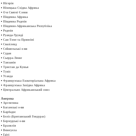
•
Нігерія
•
Німецька Східна Африка
•
О-в Святої Єлени
•
Південна Африка
•
Південна Родезія
•
Південно-Африканська Республіка
•
Родезія
•
Руанда-Урунді
•
Сан-Томе та Принсіпі
•
Свазіленд
•
Сейшельські о-ви
•
Судан
•
Сьерра-Леоне
•
Танзанія
•
Тристан да Кунья
•
Туніс
•
Уганда
•
Французська Екваторіальна Африка
•
Французська Західна Африка
•
Центрально Африканський союз
Америка
•
Аргентина
•
Багамські о-ви
•
Барбадос
•
Беліз (Британський Гондурас)
•
Бермудські о-ви
•
Бразилія
•
Венесуела
•
Гаїті