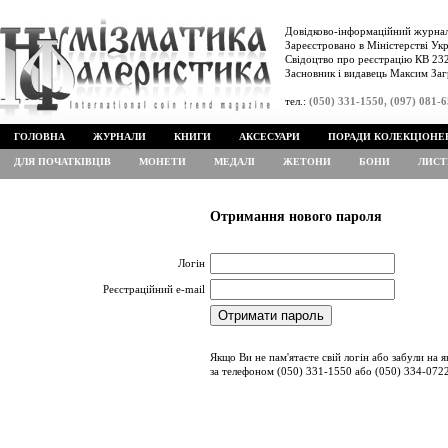
Довідково-інформаційний журнал
Зареєстровано в Міністерстві Укр
Свідоцтво про реєстрацію КВ 232
Засновник і видавець Максим Заг
тел.:
(050) 331-1550, (097) 081-
ГОЛОВНА
ЖУРНАЛИ
КНИГИ
АКСЕСУАРИ
ПОРАДИ КОЛЕКЦІОНЕ
ДЛЯ ПОЧАТКІВЦІВ
МОНЕТИ
МЕДАЛІ
ЖЕТОНИ
БОНИ
ЛИСТ
Отримання нового пароля
Логін
Реєстраційний e-mail
Якщо Ви не пам'ятаєте свій логін або забули на 
за телефоном (050) 331-1550 або (050) 334-072