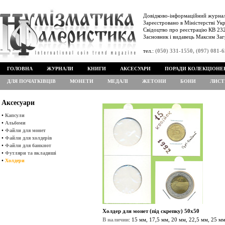
Довідково-інформаційний журнал
Зареєстровано в Міністерстві Укр
Свідоцтво про реєстрацію КВ 232
Засновник і видавець Максим Заг
тел.:
(050) 331-1550, (097) 081-
ГОЛОВНА
ЖУРНАЛИ
КНИГИ
АКСЕСУАРИ
ПОРАДИ КОЛЕКЦІОНЕ
ДЛЯ ПОЧАТКІВЦІВ
МОНЕТИ
МЕДАЛІ
ЖЕТОНИ
БОНИ
ЛИСТ
Аксесуари
•
Капсули
•
Альбоми
•
Файли для монет
•
Файли для холдерів
•
Файли для банкнот
•
Футляри та вкладиші
•
Холдери
Холдер для монет (під скрепку) 50х50
В наличии
: 15 мм, 17,5 мм, 20 мм, 22,5 мм, 25 м