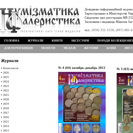
Довідково-інформаційний журнал
Зареєстровано в Міністерстві Укр
Свідоцтво про реєстрацію КВ 232
Засновник і видавець Максим Заг
тел.:
(050) 331-1550, (097) 081-
ГОЛОВНА
ЖУРНАЛИ
КНИГИ
АКСЕСУАРИ
ПОРАДИ КОЛЕКЦІОНЕ
ДЛЯ ПОЧАТКІВЦІВ
МОНЕТИ
МЕДАЛІ
ЖЕТОНИ
БОНИ
ЛИСТ
Журнали
№ 4 (64) октябрь-декабрь 2012
•
Комплекти
№ 3 (63) и
•
2026
•
2025
•
2024
•
2023
•
2022
•
2021
•
2020
•
2019
•
2018
•
2017
•
2016
•
2015
•
2014
•
2013