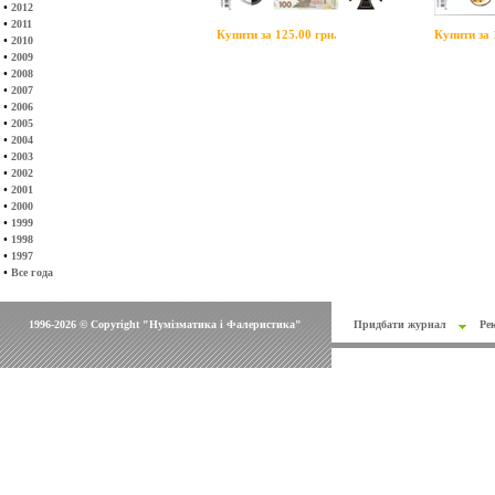
•
2012
•
2011
Купити за 125.00 грн.
Купити за 
•
2010
•
2009
•
2008
•
2007
•
2006
•
2005
•
2004
•
2003
•
2002
•
2001
•
2000
•
1999
•
1998
•
1997
•
Все года
1996-2026 © Copyright "Нумізматика і Фалеристика"
Придбати журнал
Ре