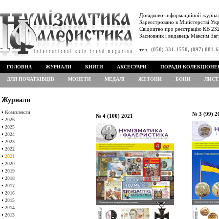
Довідково-інформаційний журнал
Зареєстровано в Міністерстві Укр
Свідоцтво про реєстрацію КВ 232
Засновник і видавець Максим Заг
тел.:
(050) 331-1550, (097) 081-
ГОЛОВНА
ЖУРНАЛИ
КНИГИ
АКСЕСУАРИ
ПОРАДИ КОЛЕКЦІОНЕ
ДЛЯ ПОЧАТКІВЦІВ
МОНЕТИ
МЕДАЛІ
ЖЕТОНИ
БОНИ
ЛИСТ
Журнали
•
Комплекти
№ 3 (99) 2
№ 4 (100) 2021
•
2026
•
2025
•
2024
•
2023
•
2022
•
2021
•
2020
•
2019
•
2018
•
2017
•
2016
•
2015
•
2014
•
2013