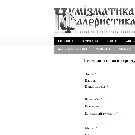
ГОЛОВНА
ЖУРНАЛИ
КНИГИ
АКСЕ
ДЛЯ ПОЧАТКІВЦІВ
МОНЕТИ
МЕДАЛІ
Реєстрація нового корист
Логін:
*
Пароль:
E-mail адреса:
*
Ваше ім'я:
*
Прізвище:
Контактний телефон:
*
Місто:
*