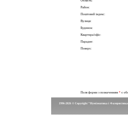
Область:
Район:
Поштовий індекс:
Вулиця:
Будинок:
Квартира/офіс:
Парадне:
Поверх:
Поля форми з позначенням
*
є обо
1996-2026 © Copyright "Нумізматика і Фалеристика