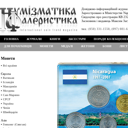
Довідково-інформаційний журнал
Зареєстровано в Міністерстві Укр
Свідоцтво про реєстрацію КВ 232
Засновник і видавець Максим Заг
тел.:
(050) 331-1550, (097) 081-
ГОЛОВНА
ЖУРНАЛИ
КНИГИ
АКСЕСУАРИ
ПОРАДИ КОЛЕКЦІОНЕ
ДЛЯ ПОЧАТКІВЦІВ
МОНЕТИ
МЕДАЛІ
ЖЕТОНИ
БОНИ
ЛИСТ
Монети
•
Всі країни
Європа
•
Ватикан
•
Ісландія
•
Македонія
•
Молдова
•
Сан-Марино
•
СРСР
•
Україна
•
Чехія
•
Швейцарія
Азія
•
Гонконг (Сянган)