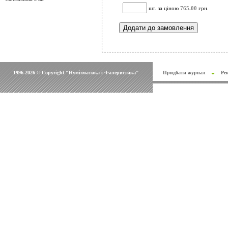
шт. за ціною
765.00
грн.
1996-2026 © Copyright "Нумізматика і Фалеристика"
Придбати журнал
Ре