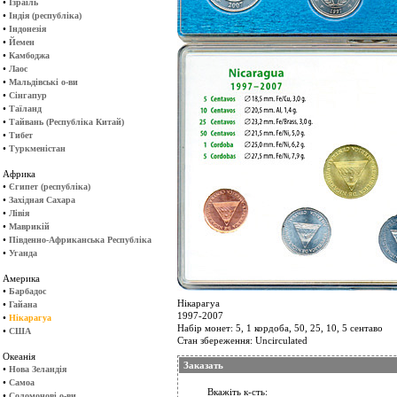
•
Ізраїль
•
Індія (республіка)
•
Індонезія
•
Йемен
•
Камбоджа
•
Лаос
•
Мальдівські о-ви
•
Сінгапур
•
Таїланд
•
Тайвань (Республіка Китай)
•
Тибет
•
Туркменістан
Африка
•
Єгипет (республіка)
•
Західная Сахара
•
Лівія
•
Маврикій
•
Південно-Африканська Республіка
•
Уганда
Америка
•
Барбадос
Нікарагуа
•
Гайана
1997-2007
•
Нікарагуа
Набір монет: 5, 1 кордоба, 50, 25, 10, 5 сентаво
•
США
Стан збереження: Uncirculated
Океанія
Заказать
•
Нова Зеландія
•
Самоа
Вкажіть к-сть:
•
Соломонові о-ви