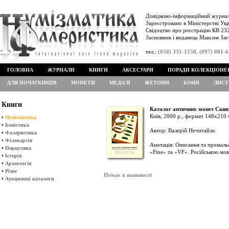
Довідково-інформаційний журнал
Зареєстровано в Міністерстві Укр
Свідоцтво про реєстрацію КВ 232
Засновник і видавець Максим Заг
тел.:
(050) 331-1550, (097) 081-
ГОЛОВНА
ЖУРНАЛИ
КНИГИ
АКСЕСУАРИ
ПОРАДИ КОЛЕКЦІОНЕ
ДЛЯ ПОЧАТКІВЦІВ
МОНЕТИ
МЕДАЛІ
ЖЕТОНИ
БОНИ
ЛИСТ
Книги
Каталог античних монет Скивії
Київ, 2000 р., формат 148х210 
•
Нумізматика
•
Боністика
Автор: Валерій Нечитайло
•
Фалеристика
•
Філокартія
Анотація: Описання та промаль
•
Порцеляна
«Fine» та «VF». Російською мо
•
Історія
•
Археологія
•
Різне
Немає в наявності
•
Аукционні каталоги