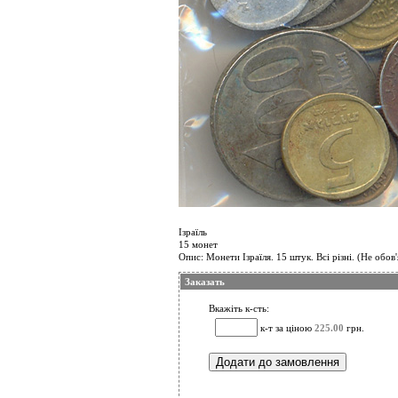
Ізраїль
15 монет
Опис: Монети Ізраїля. 15 штук. Всі різні. (Не обов'
Заказать
Вкажіть к-сть:
к-т за ціною
225.00
грн.