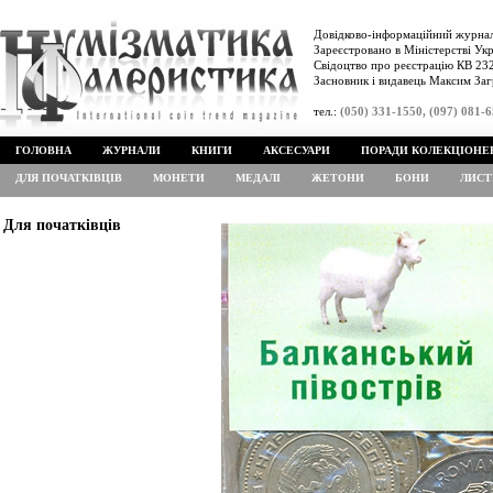
Довідково-інформаційний журнал
Зареєстровано в Міністерстві Укр
Свідоцтво про реєстрацію КВ 232
Засновник і видавець Максим Заг
тел.:
(050) 331-1550, (097) 081-
ГОЛОВНА
ЖУРНАЛИ
КНИГИ
АКСЕСУАРИ
ПОРАДИ КОЛЕКЦІОНЕ
ДЛЯ ПОЧАТКІВЦІВ
МОНЕТИ
МЕДАЛІ
ЖЕТОНИ
БОНИ
ЛИСТ
Для початківців