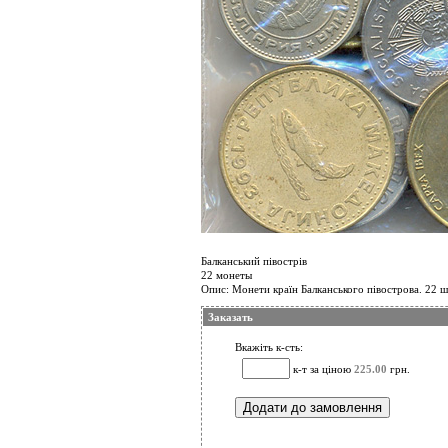
Балканський півострів
22 монеты
Опис: Монети країн Балканського півострова. 22 шту
Заказать
Вкажіть к-сть:
к-т за ціною
225.00
грн.