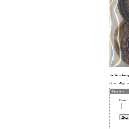
Російска імпе
Опис: Мідні мо
Заказать
Вкажіть