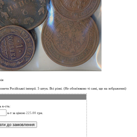
рія
нети Російської імперії. 5 штук. Всі різні. (Не обов'язково ті самі, що на зображенні)
 к-сть:
к-т за ціною
225.00
грн.