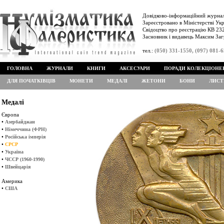
Довідково-інформаційний журнал
Зареєстровано в Міністерстві Укр
Свідоцтво про реєстрацію КВ 232
Засновник і видавець Максим Заг
тел.:
(050) 331-1550, (097) 081-
ГОЛОВНА
ЖУРНАЛИ
КНИГИ
АКСЕСУАРИ
ПОРАДИ КОЛЕКЦІОНЕ
ДЛЯ ПОЧАТКІВЦІВ
МОНЕТИ
МЕДАЛІ
ЖЕТОНИ
БОНИ
ЛИСТ
Медалі
Європа
•
Азербайджан
•
Німеччина (ФРН)
•
Російська імперія
•
СРСР
•
Україна
•
ЧССР (1960-1990)
•
Швейцарія
Америка
•
США