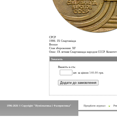
СРСР
1986. ІХ Спартакіада
Bronze
Стан збереження: XF
Опис: ІХ летняя Спартакиада народов СССР. Комитет
Заказать
Вкажіть к-сть:
шт. за ціною
540.00
грн.
1996-2026 © Copyright "Нумізматика і Фалеристика"
Придбати журнал
Ре