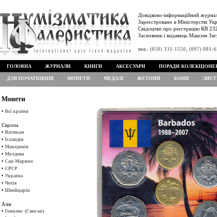
Довідково-інформаційний журнал
Зареєстровано в Міністерстві Укр
Свідоцтво про реєстрацію КВ 232
Засновник і видавець Максим Заг
тел.:
(050) 331-1550, (097) 081-
ГОЛОВНА
ЖУРНАЛИ
КНИГИ
АКСЕСУАРИ
ПОРАДИ КОЛЕКЦІОНЕ
ДЛЯ ПОЧАТКІВЦІВ
МОНЕТИ
МЕДАЛІ
ЖЕТОНИ
БОНИ
ЛИСТ
Монети
•
Всі країни
Європа
•
Ватикан
•
Ісландія
•
Македонія
•
Молдова
•
Сан-Марино
•
СРСР
•
Україна
•
Чехія
•
Швейцарія
Азія
•
Гонконг (Сянган)