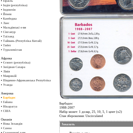
•
Ізраїль
•
Індія (республіка)
•
Індонезія
•
Йемен
•
Камбоджа
•
Лаос
•
Мальдівські о-ви
•
Сінгапур
•
Таїланд
•
Тайвань (Республіка Китай)
•
Тибет
•
Туркменістан
Африка
•
Єгипет (республіка)
•
Західная Сахара
•
Лівія
•
Маврикій
•
Південно-Африканська Республіка
•
Уганда
Америка
•
Барбадос
•
Гайана
Барбадос
•
Нікарагуа
1988-2007
•
США
Набір монет: 1 долар, 25, 10, 5, 1 цент (х2)
Стан збереження: Uncirculated
Океанія
•
Нова Зеландія
Заказать
•
Самоа
•
Соломонові о-ви