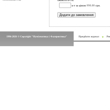
Вкажіть к-сть:
к-т за ціною
990.00
грн.
1996-2026 © Copyright "Нумізматика і Фалеристика"
Придбати журнал
Ре