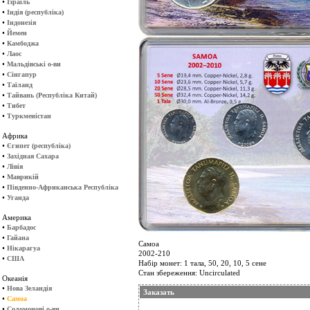
•
Ізраїль
•
Індія (республіка)
•
Індонезія
•
Йемен
•
Камбоджа
•
Лаос
•
Мальдівські о-ви
•
Сінгапур
•
Таїланд
•
Тайвань (Республіка Китай)
•
Тибет
•
Туркменістан
Африка
•
Єгипет (республіка)
•
Західная Сахара
•
Лівія
•
Маврикій
•
Південно-Африканська Республіка
•
Уганда
Америка
•
Барбадос
•
Гайана
Самоа
•
Нікарагуа
2002-210
•
США
Набір монет: 1 тала, 50, 20, 10, 5 сене
Стан збереження: Uncirculated
Океанія
•
Нова Зеландія
Заказать
•
Самоа
•
Соломонові о-ви