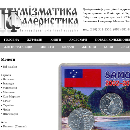
Довідково-інформаційний журнал
Зареєстровано в Міністерстві Укр
Свідоцтво про реєстрацію КВ 232
Засновник і видавець Максим Заг
тел.:
(050) 331-1550, (097) 081-
ГОЛОВНА
ЖУРНАЛИ
КНИГИ
АКСЕСУАРИ
ПОРАДИ КОЛЕКЦІОНЕ
ДЛЯ ПОЧАТКІВЦІВ
МОНЕТИ
МЕДАЛІ
ЖЕТОНИ
БОНИ
ЛИСТ
Монети
•
Всі країни
Європа
•
Ватикан
•
Ісландія
•
Македонія
•
Молдова
•
Сан-Марино
•
СРСР
•
Україна
•
Чехія
•
Швейцарія
Азія
•
Гонконг (Сянган)