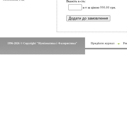
Вкажіть к-сть:
к-т за ціною
990.00
грн.
1996-2026 © Copyright "Нумізматика і Фалеристика"
Придбати журнал
Ре