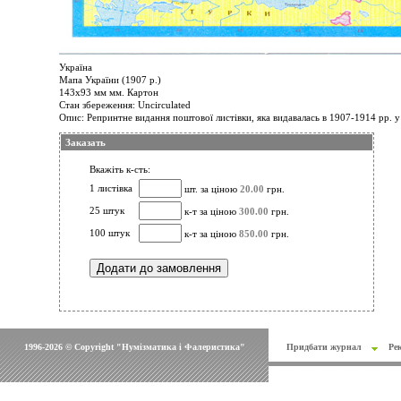
Україна
Мапа України (1907 р.)
143х93 мм мм. Картон
Стан збереження: Uncirculated
Опис: Репринтне видання поштової листівки, яка видавалась в 1907-1914 рр. у
Заказать
Вкажіть к-сть:
1 листівка
шт. за ціною
20.00
грн.
25 штук
к-т за ціною
300.00
грн.
100 штук
к-т за ціною
850.00
грн.
1996-2026 © Copyright "Нумізматика і Фалеристика"
Придбати журнал
Ре