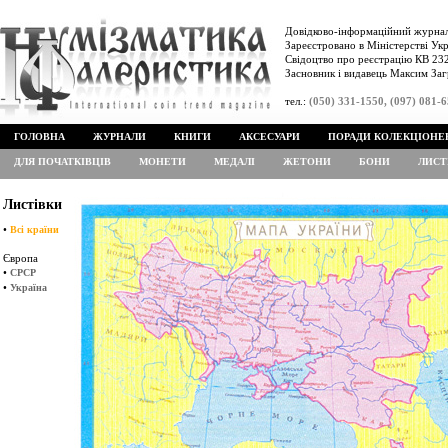
Довідково-інформаційний журнал
Зареєстровано в Міністерстві Укр
Свідоцтво про реєстрацію КВ 232
Засновник і видавець Максим Заг
тел.:
(050) 331-1550, (097) 081-
ГОЛОВНА
ЖУРНАЛИ
КНИГИ
АКСЕСУАРИ
ПОРАДИ КОЛЕКЦІОНЕ
ДЛЯ ПОЧАТКІВЦІВ
МОНЕТИ
МЕДАЛІ
ЖЕТОНИ
БОНИ
ЛИСТ
Листівки
•
Всі країни
Європа
•
СРСР
•
Україна