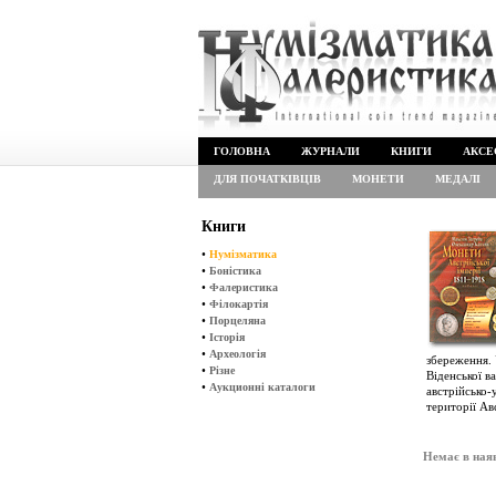
ГОЛОВНА
ЖУРНАЛИ
КНИГИ
АКСЕ
ДЛЯ ПОЧАТКІВЦІВ
МОНЕТИ
МЕДАЛІ
Книги
•
Нумізматика
•
Боністика
•
Фалеристика
•
Філокартія
•
Порцеляна
•
Історія
•
Археологія
збереження. 
•
Різне
Віденської в
•
Аукционні каталоги
австрійсько-
території Ав
Немає в ная