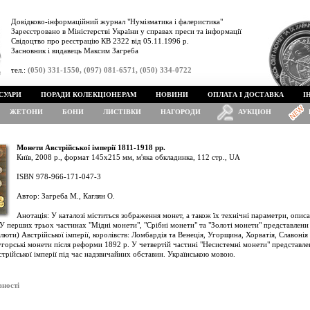
Довідково-інформаційний журнал "Нумізматика і фалеристика"
Зареєстровано в Міністерстві України у справах преси та інформації
Свідоцтво про реєстрацію КВ 2322 від 05.11.1996 р.
Засновник і видавець Максим Загреба
тел.:
(050) 331-1550, (097) 081-6571, (050) 334-0722
СУАРИ
ПОРАДИ КОЛЕКЦІОНЕРАМ
НОВИНИ
ОПЛАТА І ДОСТАВКА
І
ЖЕТОНИ
БОНИ
ЛИСТІВКИ
НАГОРОДИ
АУКЦІОН
Монети Австрійської імперії 1811-1918 рр.
Київ, 2008 р., формат 145х215 мм, м'яка обкладинка, 112 стр., UA
ISBN 978-966-171-047-3
Автор: Загреба М., Каглян О.
Анотація: У каталозі міститься зображення монет, а також їх технічні параметри, описа
У перших трьох частинах "Мідні монети", "Срібні монети" та "Золоті монети" представлени м
алюти) Австрійської імперії, королівств: Ломбардія та Венеція, Угорщина, Хорватія, Славоні
угорські монети після реформи 1892 р. У четвертій частині "Несистемні монети" представлені
стрійської імперії під час надзвичайних обставин. Українською мовою.
вності