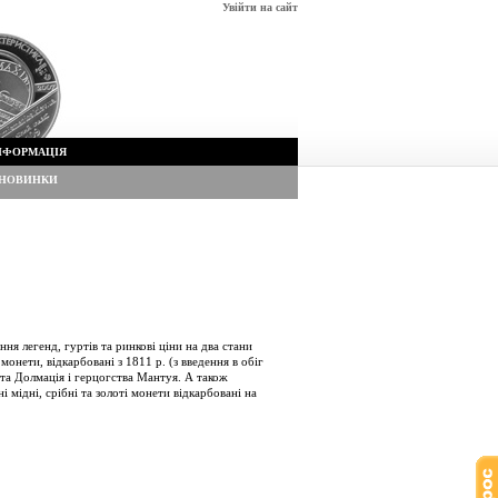
Увійти на сайт
НФОРМАЦІЯ
НОВИНКИ
ння легенд, гуртів та ринкові ціни на два стани
онети, відкарбовані з 1811 р. (з введення в обіг
я та Долмація і герцогства Мантуя. А також
 мідні, срібні та золоті монети відкарбовані на