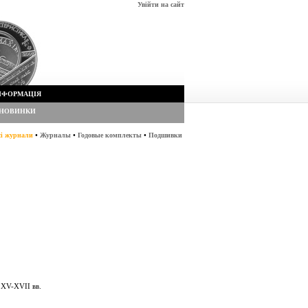
Увійти на сайт
НФОРМАЦІЯ
НОВИНКИ
•
•
•
сі журнали
Журналы
Годовые комплекты
Подшивки
 XV-XVII вв.