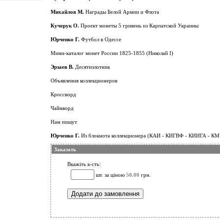
Михайлов М.
Награды Белой Армии и Флота
Кучерук О.
Проект монеты 5 гривень из Карпатской Украины
Юрченко Г.
Футбол в Одессе
Мини-каталог монет России 1825-1855 (Николай І)
Эрзаев В.
Десятизлотник
Объявления коллекционеров
Кроссворд
Чайнворд
Нам пишут
Юрченко Г.
Из блокнота коллекционера (КАИ - КИГВФ - КИИГА - К
Заказать
Вкажіть к-сть:
шт. за ціною
50.00
грн.