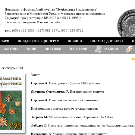
Довідково-інформаційний журнал "Нумізматика і фалеристика"
Зареєстровано в Міністерстві України у справах преси та інформації
Свідоцтво про реєстрацію КВ 2322 від 05.11.1996 р.
Засновник і видавець Максим Загреба
тел.:
(050) 331-1550, (097) 081-6571, (050) 334-0722
СУАРИ
ПОРАДИ КОЛЕКЦІОНЕРАМ
НОВИНИ
ОПЛАТА І ДОСТАВКА
І
ЖЕТОНИ
БОНИ
ЛИСТІВКИ
НАГОРОДИ
АУКЦІОН
В
- сентябрь 1998
Зміст:
Строков А.
Ежегодное собрание ЕБРР в Киеве
Якушева-Омельянчик Р.
История одной монеты
Строков А.
Извечная мечта многих поколений
Информация о местах встреч коллекционеров
Загреба М.
Монеты византийского Херсонеса ІХ-ХІІ вв.
Лебедев В.
Несколько примеров неизданных монет Крымского ханства
Кухаренко В.
Краткий словарь-справочник бониста