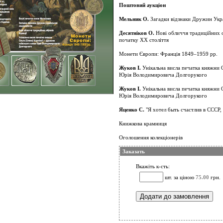
Поштовий аукціон
Мельник О.
Загадки відзнаки Дружин Укра
Десятніков О.
Нові обличчя традиційних о
початку ХХ століття
Монети Європи: Франція 1849–1959 рр.
Жуков І.
Унікальна висла печатка княжни О
Юрія Володимировича Долгорукого
Жуков І.
Унікальна висла печатка княжни О
Юрія Володимировича Долгорукого
Яценко С.
"Я хотел быть счастлив в СССР,
Книжкова крамниця
Оголошення колекціонерів
Заказать
Вкажіть к-сть:
шт. за ціною
75.00
грн.