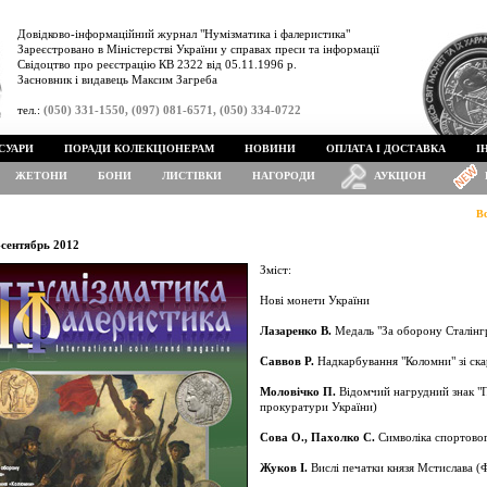
Довідково-інформаційний журнал "Нумізматика і фалеристика"
Зареєстровано в Міністерстві України у справах преси та інформації
Свідоцтво про реєстрацію КВ 2322 від 05.11.1996 р.
Засновник і видавець Максим Загреба
тел.:
(050) 331-1550, (097) 081-6571, (050) 334-0722
СУАРИ
ПОРАДИ КОЛЕКЦІОНЕРАМ
НОВИНИ
ОПЛАТА І ДОСТАВКА
І
ЖЕТОНИ
БОНИ
ЛИСТІВКИ
НАГОРОДИ
АУКЦІОН
В
-сентябрь 2012
Зміст:
Нові монети України
Лазаренко В.
Медаль "За оборону Сталінг
Саввов Р.
Надкарбування "Коломни" зі ска
Моловічко П.
Відомчий нагрудний знак "П
прокуратури України)
Сова О., Пахолко С.
Символіка спортовог
Жуков І.
Вислі печатки князя Мстислава (