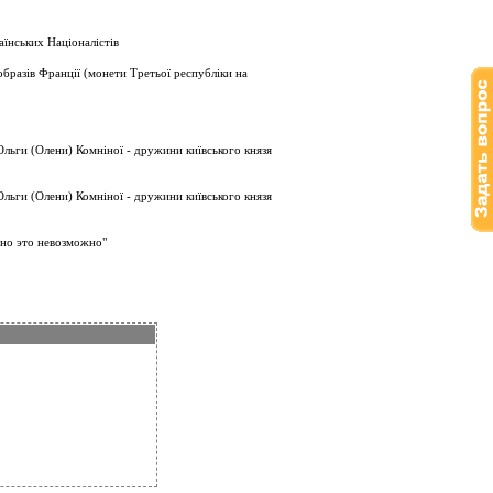
їнських Націоналістів
бразів Франції (монети Третьої республіки на
льги (Олени) Комніної - дружини київського князя
льги (Олени) Комніної - дружини київського князя
 но это невозможно"