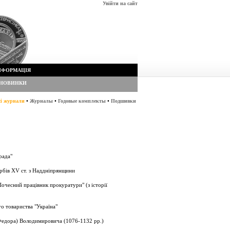
Увійти на сайт
НФОРМАЦІЯ
НОВИНКИ
•
•
•
сі журнали
Журналы
Годовые комплекты
Подшивки
рада"
рбів XV ст. з Наддніпрянщини
очесний працівник прокуратури" (з історії
о товариства "Україна"
Федора) Володимировича (1076-1132 рр.)