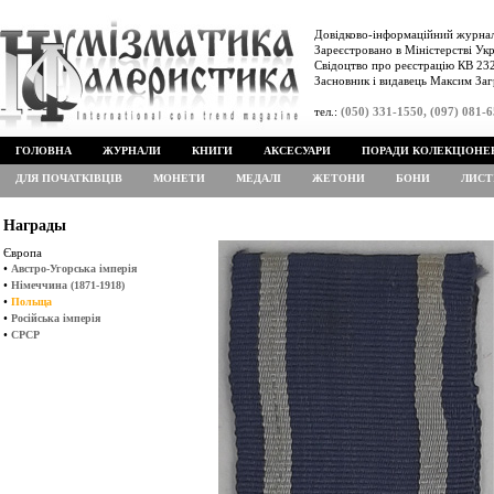
Довідково-інформаційний журнал
Зареєстровано в Міністерстві Укр
Свідоцтво про реєстрацію КВ 232
Засновник і видавець Максим Заг
тел.:
(050) 331-1550, (097) 081-
ГОЛОВНА
ЖУРНАЛИ
КНИГИ
АКСЕСУАРИ
ПОРАДИ КОЛЕКЦІОНЕ
ДЛЯ ПОЧАТКІВЦІВ
МОНЕТИ
МЕДАЛІ
ЖЕТОНИ
БОНИ
ЛИСТ
Награды
Європа
•
Австро-Угорська імперія
•
Німеччина (1871-1918)
•
Польща
•
Російська імперія
•
СРСР