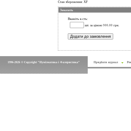
Стан збереження: XF
Заказать
Вкажіть к-сть:
шт. за ціною
900.00
грн.
1996-2026 © Copyright "Нумізматика і Фалеристика"
Придбати журнал
Ре