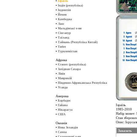
•
Ізраїль
•
Індія (республіка)
•
Індонезія
•
Йемен
•
Камбоджа
•
Лаос
•
Мальдівські о-ви
•
Сінгапур
•
Таїланд
•
Тайвань (Республіка Китай)
•
Тибет
•
Туркменістан
Африка
•
Єгипет (республіка)
•
Західная Сахара
•
Лівія
•
Маврикій
•
Південно-Африканська Республіка
•
Уганда
Америка
•
Барбадос
•
Ізраїль
Гайана
1985-2010
•
Нікарагуа
Набір монет: 1
•
США
Стан збережен
Опис: Ієруса
Океанія
•
Нова Зеландія
Заказать
•
Самоа
•
Соломонові о-ви