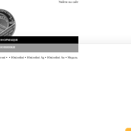
Увійти на сайт
НФОРМАЦІЯ
НОВИНКИ
•
•
•
•
•
гові
Ювілейні
Ювілейні Ag
Ювілейні Au
Медаль