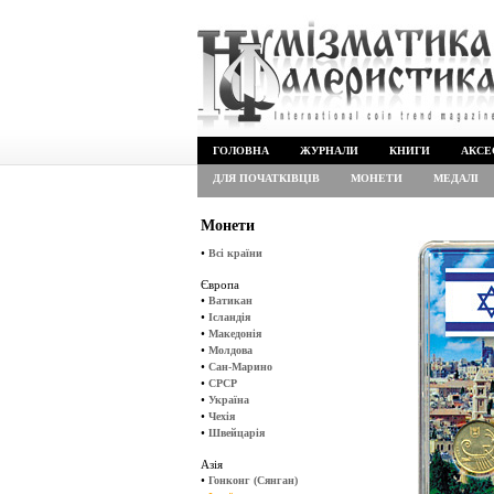
ГОЛОВНА
ЖУРНАЛИ
КНИГИ
АКСЕ
ДЛЯ ПОЧАТКІВЦІВ
МОНЕТИ
МЕДАЛІ
Монети
•
Всі країни
Європа
•
Ватикан
•
Ісландія
•
Македонія
•
Молдова
•
Сан-Марино
•
СРСР
•
Україна
•
Чехія
•
Швейцарія
Азія
•
Гонконг (Сянган)