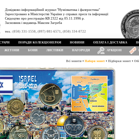
Довідково-інформаційний журнал "Нумізматика і фалеристика"
Зареєстровано в Міністерстві України у справах преси та інформації
Свідоцтво про реєстрацію КВ 2322 від 05.11.1996 р.
Засновник і видавець Максим Загреба
тел.:
(050) 331-1550, (097) 081-6571, (050) 334-0722
СУАРИ
ПОРАДИ КОЛЕКЦІОНЕРАМ
НОВИНИ
ОПЛАТА І ДОСТАВКА
І
ЖЕТОНИ
БОНИ
ЛИСТІВКИ
НАГОРОДИ
АУКЦІОН
•
•
•
Всі монети
Набори монет
Підборки монет
Обі