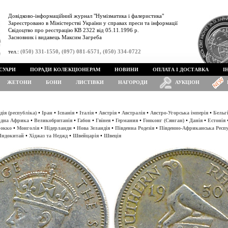
Довідково-інформаційний журнал "Нумізматика і фалеристика"
Зареєстровано в Міністерстві України у справах преси та інформації
Свідоцтво про реєстрацію КВ 2322 від 05.11.1996 р.
Засновник і видавець Максим Загреба
тел.:
(050) 331-1550, (097) 081-6571, (050) 334-0722
СУАРИ
ПОРАДИ КОЛЕКЦІОНЕРАМ
НОВИНИ
ОПЛАТА І ДОСТАВКА
І
ЖЕТОНИ
БОНИ
ЛИСТІВКИ
НАГОРОДИ
АУКЦІОН
•
•
•
•
•
•
•
дія (республіка)
Іран
Іспанія
Італія
Австрія
Австралія
Австро-Угорська імперія
Бельг
•
•
•
•
•
•
•
ідна Африка
Великобританія
Габон
Гвінея
Германия
Гонконг (Сянган)
Данія
Естонія
•
•
•
•
•
окко
Монголія
Нідерланди
Нова Зеландія
Південна Родезія
Південно-Африканська Респ
•
•
•
Індокитай
Хіджаз та Неджд
Швейцарія
Швеція