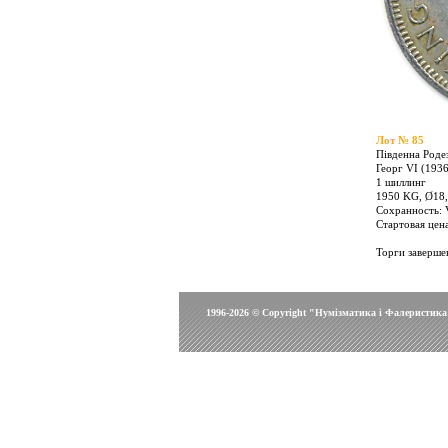
Лот № 85
Південна Родез
Георг VI (193
1 шиллинг
1950 KG, Ø18,5
Сохранность: 
Стартовая цена
Торги заверше
1996-2026 © Copyright "Нумізматика і Фалеристика