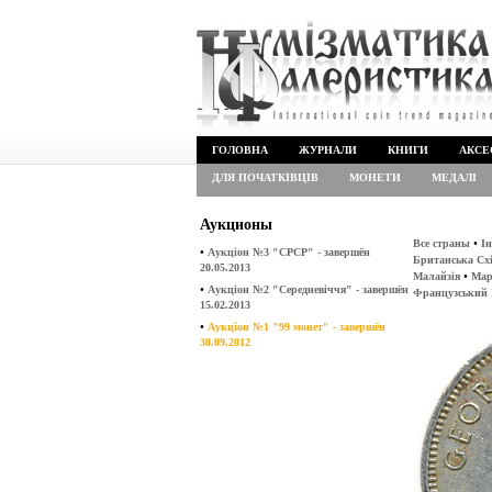
ГОЛОВНА
ЖУРНАЛИ
КНИГИ
АКСЕ
ДЛЯ ПОЧАТКІВЦІВ
МОНЕТИ
МЕДАЛІ
Аукционы
•
Все страны
Ін
•
Аукціон №3 "СРСР" - завершён
Британська Сх
20.05.2013
•
Малайзія
Мар
•
Аукціон №2 "Середневіччя" - завершён
Французський 
15.02.2013
•
Аукціон №1 "99 монет" - завершён
30.09.2012