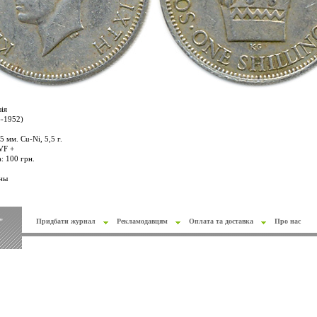
ія
6-1952)
 мм. Cu-Ni, 5,5 г.
VF +
: 100 грн.
ны
"
Придбати журнал
Рекламодавцям
Оплата та доставка
Про нас