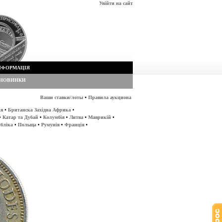
Увійти на сайт
НФОРМАЦІЯ
НОВИНКИ
•
Ваши ставки/лоты
Правила аукциона
•
•
ія
Британска Західна Африка
•
•
•
•
•
Катар та Дубай
Колумбія
Литва
Маврикій
•
•
•
•
убліка
Польща
Румунія
Франція