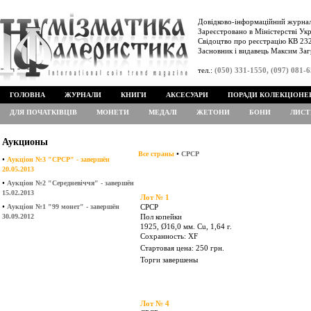
Довідково-інформаційний журнал
Зареєстровано в Міністерстві Укр
Свідоцтво про реєстрацію КВ 232
Засновник і видавець Максим Заг
тел.:
(050) 331-1550, (097) 081-
ГОЛОВНА
ЖУРНАЛИ
КНИГИ
АКСЕСУАРИ
ПОРАДИ КОЛЕКЦІОНЕ
ДЛЯ ПОЧАТКІВЦІВ
МОНЕТИ
МЕДАЛІ
ЖЕТОНИ
БОНИ
ЛИСТ
Аукционы
•
Все страны
СРСР
•
Аукціон №3 "СРСР" - завершён
20.05.2013
•
Аукціон №2 "Середневіччя" -
завершён
15.02.2013
•
Аукціон №1 "99 монет" - завершён
Лот № 1
30.09.2012
СРСР
Пол копейки
1925, Ø16,0 мм. Cu, 1,64 г.
Сохранность: XF
Стартовая цена: 250 грн.
Торги завершены