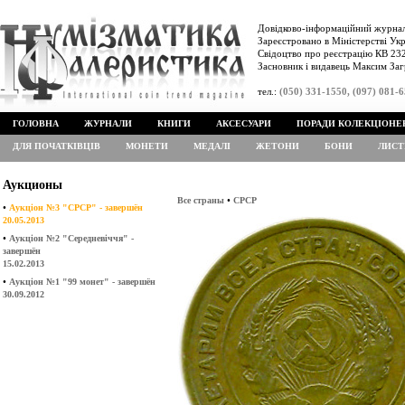
Довідково-інформаційний журнал
Зареєстровано в Міністерстві Укр
Свідоцтво про реєстрацію КВ 232
Засновник і видавець Максим Заг
тел.:
(050) 331-1550, (097) 081-
ГОЛОВНА
ЖУРНАЛИ
КНИГИ
АКСЕСУАРИ
ПОРАДИ КОЛЕКЦІОНЕ
ДЛЯ ПОЧАТКІВЦІВ
МОНЕТИ
МЕДАЛІ
ЖЕТОНИ
БОНИ
ЛИСТ
Аукционы
•
Все страны
СРСР
•
Аукціон №3 "СРСР" - завершён
20.05.2013
•
Аукціон №2 "Середневіччя" -
завершён
15.02.2013
•
Аукціон №1 "99 монет" - завершён
30.09.2012