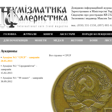
Довідково-інформаційний журнал
Зареєстровано в Міністерстві Укр
Свідоцтво про реєстрацію КВ 232
Засновник і видавець Максим Заг
тел.:
(050) 331-1550, (097) 081-
ГОЛОВНА
ЖУРНАЛИ
КНИГИ
АКСЕСУАРИ
ПОРАДИ КОЛЕКЦІОНЕ
ДЛЯ ПОЧАТКІВЦІВ
МОНЕТИ
МЕДАЛІ
ЖЕТОНИ
БОНИ
ЛИСТ
Аукционы
•
Все страны
СРСР
•
Аукціон №3 "СРСР" - завершён
20.05.2013
•
Аукціон №2 "Середневіччя" -
завершён
15.02.2013
•
Аукціон №1 "99 монет" - завершён
30.09.2012