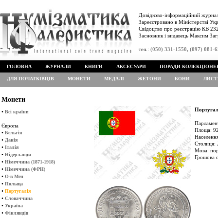
Довідково-інформаційний журнал
Зареєстровано в Міністерстві Укр
Свідоцтво про реєстрацію КВ 232
Засновник і видавець Максим Заг
тел.:
(050) 331-1550, (097) 081-
ГОЛОВНА
ЖУРНАЛИ
КНИГИ
АКСЕСУАРИ
ПОРАДИ КОЛЕКЦІОНЕ
ДЛЯ ПОЧАТКІВЦІВ
МОНЕТИ
МЕДАЛІ
ЖЕТОНИ
БОНИ
ЛИСТ
Монети
Португал
•
Всі країни
Парламент
Європа
Площа: 92
•
Бельгія
Населення
•
Данія
Столиця: 
•
Італія
Мова: пор
•
Нідерланди
Грошова о
•
Німеччина (1871-1918)
•
Німеччина (ФРН)
•
О-в Мен
•
Польща
•
Португалія
•
Словаччина
•
Україна
•
Фінляндія