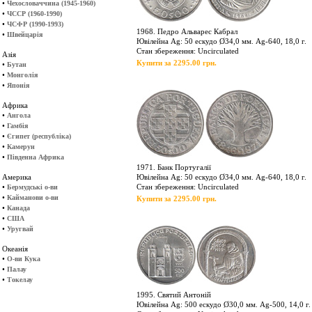
•
Чехословаччина (1945-1960)
•
ЧССР (1960-1990)
•
ЧСФР (1990-1993)
1968. Педро Альварес Кабрал
•
Швейцарія
Ювілейна Ag: 50 ескудо Ø34,0 мм. Ag-640, 18,0 г.
Стан збереження: Uncirculated
Азія
Купити за 2295.00 грн.
•
Бутан
•
Монголія
•
Японія
Африка
•
Ангола
•
Гамбія
•
Єгипет (республіка)
•
Камерун
•
Південна Африка
1971. Банк Португалії
Америка
Ювілейна Ag: 50 ескудо Ø34,0 мм. Ag-640, 18,0 г.
•
Стан збереження: Uncirculated
Бермудські о-ви
•
Кайманови о-ви
Купити за 2295.00 грн.
•
Канада
•
США
•
Уругвай
Океанія
•
О-ви Кука
•
Палау
•
Токелау
1995. Святий Антоній
Ювілейна Ag: 500 ескудо Ø30,0 мм. Ag-500, 14,0 г.