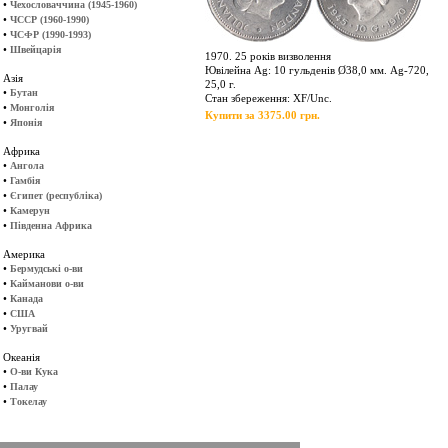
•
Чехословаччина (1945-1960)
•
ЧССР (1960-1990)
•
ЧСФР (1990-1993)
•
Швейцарія
1970. 25 років визволення
Ювілейна Ag: 10 гульденів Ø38,0 мм. Ag-720,
Азія
25,0 г.
•
Бутан
Стан збереження: XF/Unc.
•
Монголія
Купити за 3375.00 грн.
•
Японія
Африка
•
Ангола
•
Гамбія
•
Єгипет (республіка)
•
Камерун
•
Південна Африка
Америка
•
Бермудські о-ви
•
Кайманови о-ви
•
Канада
•
США
•
Уругвай
Океанія
•
О-ви Кука
•
Палау
•
Токелау