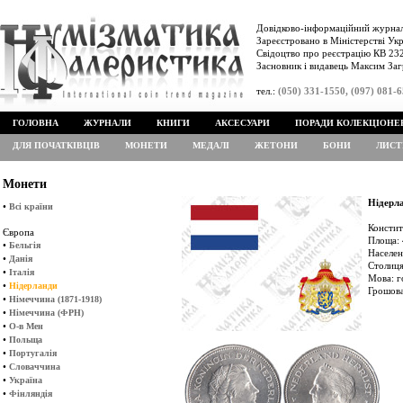
Довідково-інформаційний журнал
Зареєстровано в Міністерстві Укр
Свідоцтво про реєстрацію КВ 232
Засновник і видавець Максим Заг
тел.:
(050) 331-1550, (097) 081-
ГОЛОВНА
ЖУРНАЛИ
КНИГИ
АКСЕСУАРИ
ПОРАДИ КОЛЕКЦІОНЕ
ДЛЯ ПОЧАТКІВЦІВ
МОНЕТИ
МЕДАЛІ
ЖЕТОНИ
БОНИ
ЛИСТ
Монети
Нідерл
•
Всі країни
Констит
Європа
Площа: 
•
Бельгія
Населен
•
Данія
Столиця
•
Італія
Мова: г
•
Нідерланди
Грошова
•
Німеччина (1871-1918)
•
Німеччина (ФРН)
•
О-в Мен
•
Польща
•
Португалія
•
Словаччина
•
Україна
•
Фінляндія