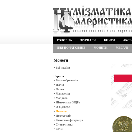
ГОЛОВНА
ЖУРНАЛИ
КНИГИ
АКСЕ
ДЛЯ ПОЧАТКІВЦІВ
МОНЕТИ
МЕДАЛІ
Монети
•
Всі країни
Європа
•
Великобританія
•
Італія
•
Литва
•
Македонія
•
Молдова
•
Німеччина (НДР)
•
О-в Джерсі
•
Польща
•
Португалія
•
Російська федерація
•
Словаччина
•
СРСР