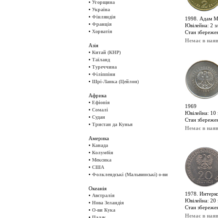
•
Угорщина
•
Україна
•
Фінляндія
1998. Адам 
•
Франція
Ювілейна: 2 з
•
Хорватія
Стан збережен
Немає в наяв
Азія
•
Китай (КНР)
•
Таїланд
•
Туреччина
•
Філіппіни
•
Шрі-Ланка (Цейлон)
Африка
•
Ефіопія
1969
•
Сомалі
Ювілейна: 10 
•
Судан
Стан збережен
•
Тристан да Кунья
Немає в наяв
Америка
•
Канада
•
Колумбія
•
Мексика
•
США
•
Фолклендські (Мальвинські) о-ви
Океанія
1978. Интерк
•
Австралія
Ювілейна: 20 
•
Нова Зеландія
Стан збереже
•
О-ви Кука
Немає в наяв
•
Палау