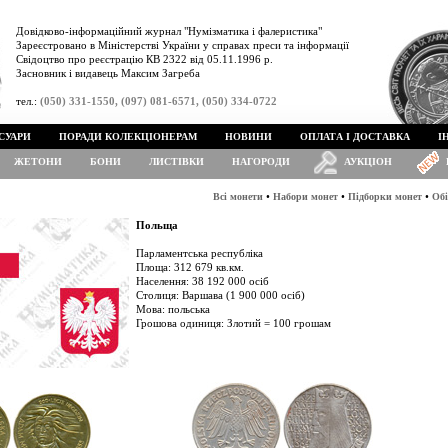
Довідково-інформаційний журнал "Нумізматика і фалеристика"
Зареєстровано в Міністерстві України у справах преси та інформації
Свідоцтво про реєстрацію КВ 2322 від 05.11.1996 р.
Засновник і видавець Максим Загреба
тел.:
(050) 331-1550, (097) 081-6571, (050) 334-0722
СУАРИ
ПОРАДИ КОЛЕКЦІОНЕРАМ
НОВИНИ
ОПЛАТА І ДОСТАВКА
І
ЖЕТОНИ
БОНИ
ЛИСТІВКИ
НАГОРОДИ
АУКЦІОН
•
•
•
Всі монети
Набори монет
Підборки монет
Обі
Польща
Парламентська республіка
Площа: 312 679 кв.км.
Населення: 38 192 000 осіб
Столиця: Варшава (1 900 000 осіб)
Мова: польська
Грошова одиниця: Злотий = 100 грошам