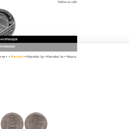
Увійти на сайт
НФОРМАЦІЯ
НОВИНКИ
•
•
•
•
•
гові
Ювілейні
Ювілейні Ag
Ювілейні Au
Медаль