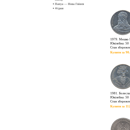
•
Папуа — Нова Гвінея
•
Фіджи
1979. Мешко 
Ювілейна: 50 
Стан збережен
Купити за 90.
1981. Болесла
Ювілейна: 50 
Стан збереже
Купити за 112