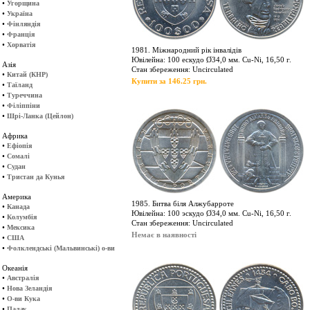
•
Угорщина
•
Україна
•
Фінляндія
•
Франція
•
Хорватія
1981. Міжнародний рік інвалідів
Ювілейна: 100 ескудо Ø34,0 мм. Cu-Ni, 16,50 г.
Азія
Стан збереження: Uncirculated
•
Китай (КНР)
Купити за 146.25 грн.
•
Таїланд
•
Туреччина
•
Філіппіни
•
Шрі-Ланка (Цейлон)
Африка
•
Ефіопія
•
Сомалі
•
Судан
•
Тристан да Кунья
Америка
1985. Битва біля Алжубарроте
•
Канада
Ювілейна: 100 эскудо Ø34,0 мм. Cu-Ni, 16,50 г.
•
Колумбія
Стан збереження: Uncirculated
•
Мексика
Немає в наявності
•
США
•
Фолклендські (Мальвинські) о-ви
Океанія
•
Австралія
•
Нова Зеландія
•
О-ви Кука
•
Палау