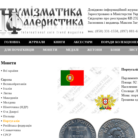
Довідково-інформаційний журнал
Зареєстровано в Міністерстві Укр
Свідоцтво про реєстрацію КВ 232
Засновник і видавець Максим Заг
тел.:
(050) 331-1550, (097) 081-
ГОЛОВНА
ЖУРНАЛИ
КНИГИ
АКСЕСУАРИ
ПОРАДИ КОЛЕКЦІОНЕ
ДЛЯ ПОЧАТКІВЦІВ
МОНЕТИ
МЕДАЛІ
ЖЕТОНИ
БОНИ
ЛИСТ
Монети
Португалі
•
Всі країни
Парламентс
Європа
Площа: 92 
•
Великобританія
Населення:
•
Італія
Столиця: Л
•
Литва
Мова: порт
•
Македонія
Грошова од
•
Молдова
•
Німеччина (НДР)
•
О-в Джерсі
•
Польща
•
Португалія
•
Російська федерація
•
Словаччина
•
СРСР