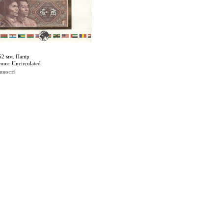
52 мм. Папір
ння: Uncirculated
вності