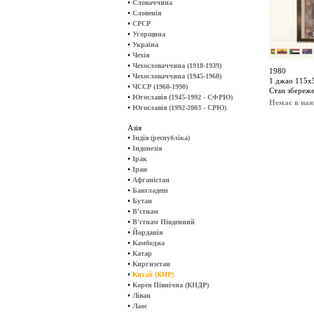
•
Словаччина
•
Словенія
•
СРСР
•
Угорщина
•
Україна
•
Чехія
•
Чехословаччина (1918-1939)
1980
•
Чехословаччина (1945-1960)
1 джао 115х
•
ЧССР (1960-1990)
Стан збереже
•
Югославія (1945-1992 - СФРЮ)
Немає в ная
•
Югославія (1992-2003 - СРЮ)
Азія
•
Індія (республіка)
•
Індонезія
•
Ірак
•
Іран
•
Афганістан
•
Бангладеш
•
Бутан
•
В'єтнам
•
В'єтнам Південний
•
Йорданія
•
Камбоджа
•
Катар
•
Киргизстан
•
Китай (КНР)
•
Корея Північна (КНДР)
•
Ліван
•
Лаос