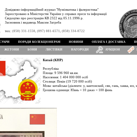
Довідково-інформаційний журнал "Нумізматика і фалеристика"
Зареєстровано в Міністерстві України у справах преси та інформації
Свідоцтво про реєстрацію КВ 2322 від 05.11.1996 р.
Засновник і видавець Максим Загреба
тел.:
(050) 331-1550, (097) 081-6571, (050) 334-0722
СУАРИ
ПОРАДИ КОЛЕКЦІОНЕРАМ
НОВИНИ
ОПЛАТА І ДОСТАВКА
І
ЖЕТОНИ
БОНИ
ЛИСТІВКИ
НАГОРОДИ
АУКЦІОН
Китай (КНР)
Республіка
Площа: 9 596 960 кв.км.
Населення: 1 404 000 000 осіб
Столиця: Пекін (19 720 000 осіб)
Мова: китайська (діалекти: у, кантонский, сян, гань, хакка, юэ, 
Грошова одиниця: Юань = 10 джао = 100 финь