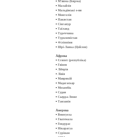
•
М'янма (Бирма)
•
Малайзія
•
Мальдівські о-ви
•
Монголія
•
Пакистан
•
Сінгапур
•
Таїланд
•
Туреччина
•
Туркменістан
•
Філіппіни
•
Шрі-Ланка (Цейлон)
Африка
•
Єгипет (республіка)
•
Гвінея
•
Ліберія
•
Лівія
•
Маврикій
•
Мадагаскар
•
Мозамбік
•
Судан
•
Сьерра-Леоне
•
Танзанія
Америка
•
Венесуела
•
Гватемала
•
Гондурас
•
Нікарагуа
•
Сурінам