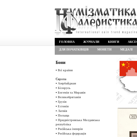
ГОЛОВНА
ЖУРНАЛИ
КНИГИ
АКСЕ
ДЛЯ ПОЧАТКІВЦІВ
МОНЕТИ
МЕДАЛІ
Бони
•
Всі країни
Європа
•
Азербайджан
•
Білорусь
•
Богемія та Моравія
•
Великобританія
•
Грузія
•
Естонія
•
Латвія
•
Польща
•
Придністровська Молдавська
республіка
•
Російська імперія
•
Російська федерація