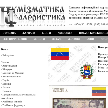
Довідково-інформаційний журнал
Зареєстровано в Міністерстві Укр
Свідоцтво про реєстрацію КВ 232
Засновник і видавець Максим Заг
тел.:
(050) 331-1550, (097) 081-
ГОЛОВНА
ЖУРНАЛИ
КНИГИ
АКСЕСУАРИ
ПОРАДИ КОЛЕКЦІОНЕ
ДЛЯ ПОЧАТКІВЦІВ
МОНЕТИ
МЕДАЛІ
ЖЕТОНИ
БОНИ
ЛИСТ
Венесуе
Бони
Президе
•
Всі країни
Площа: 
Населенн
Європа
Столиця
•
Азербайджан
Мова: і
•
Білорусь
Грошова
•
Богемія та Моравія
•
Великобританія
•
Грузія
•
Естонія
•
Латвія
•
Польща
•
Придністровська Молдавська
республіка
•
Російська імперія
•
Російська федерація