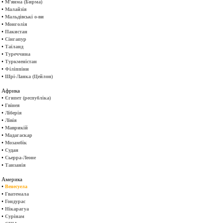
•
М'янма (Бирма)
•
Малайзія
•
Мальдівські о-ви
•
Монголія
•
Пакистан
•
Сінгапур
•
Таїланд
•
Туреччина
•
Туркменістан
•
Філіппіни
•
Шрі-Ланка (Цейлон)
Африка
•
Єгипет (республіка)
•
Гвінея
•
Ліберія
•
Лівія
•
Маврикій
•
Мадагаскар
•
Мозамбік
•
Судан
•
Сьерра-Леоне
•
Танзанія
Америка
•
Венесуела
•
Гватемала
•
Гондурас
•
Нікарагуа
•
Сурінам