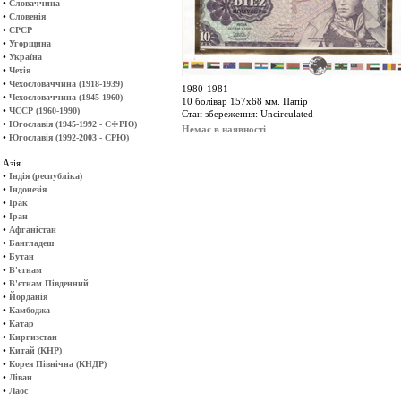
•
Словаччина
•
Словенія
•
СРСР
•
Угорщина
•
Україна
•
Чехія
•
Чехословаччина (1918-1939)
1980-1981
•
Чехословаччина (1945-1960)
10 болівар 157х68 мм. Папір
•
ЧССР (1960-1990)
Стан збереження: Uncirculated
•
Югославія (1945-1992 - СФРЮ)
Немає в наявності
•
Югославія (1992-2003 - СРЮ)
Азія
•
Індія (республіка)
•
Індонезія
•
Ірак
•
Іран
•
Афганістан
•
Бангладеш
•
Бутан
•
В'єтнам
•
В'єтнам Південний
•
Йорданія
•
Камбоджа
•
Катар
•
Киргизстан
•
Китай (КНР)
•
Корея Північна (КНДР)
•
Ліван
•
Лаос