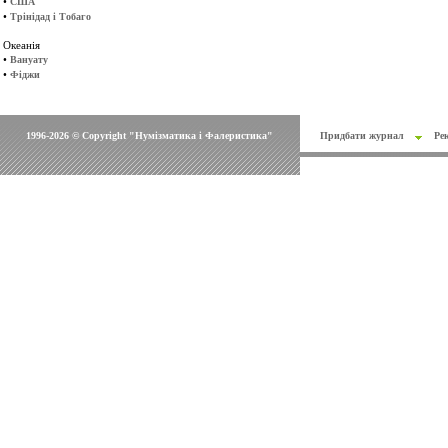
•
США
•
Трінідад і Тобаго
Океанія
•
Вануату
•
Фіджи
1996-2026 © Copyright "Нумізматика і Фалеристика"
Придбати журнал
Ре