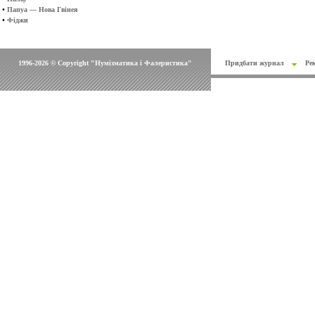
•
Папуа — Нова Гвінея
•
Фіджи
1996-2026 © Copyright "Нумізматика і Фалеристика"
Придбати журнал
Ре