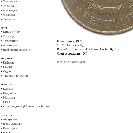
•
Угорщина
•
Україна
•
Фінляндія
•
Франція
•
Хорватія
Азія
•
Китай (КНР)
•
Таїланд
•
Туреччина
Німеччина (НДР)
•
1969. ХХ років НДР
Філіппіни
Ювілейна: 5 марок Ø29,0 мм. Cu-Ni, 9,70 г.
•
Шрі-Ланка (Цейлон)
Стан збереження: XF
Африка
Немає в наявності
•
Ефіопія
•
Сомалі
•
Судан
•
Тристан да Кунья
Америка
•
Канада
•
Колумбія
•
Мексика
•
США
•
Фолклендські (Мальвинські) о-ви
Океанія
•
Австралія
•
Нова Зеландія
•
О-ви Кука
•
Палау