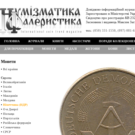
Довідково-інформаційний журнал
Зареєстровано в Міністерстві Укр
Свідоцтво про реєстрацію КВ 232
Засновник і видавець Максим Заг
тел.:
(050) 331-1550, (097) 081-
ГОЛОВНА
ЖУРНАЛИ
КНИГИ
АКСЕСУАРИ
ПОРАДИ КОЛЕКЦІОНЕ
ДЛЯ ПОЧАТКІВЦІВ
МОНЕТИ
МЕДАЛІ
ЖЕТОНИ
БОНИ
ЛИСТ
Монети
•
Всі країни
Європа
•
Великобританія
•
Італія
•
Литва
•
Македонія
•
Молдова
•
Німеччина (НДР)
•
О-в Джерсі
•
Польща
•
Португалія
•
Російська федерація
•
Словаччина
•
СРСР