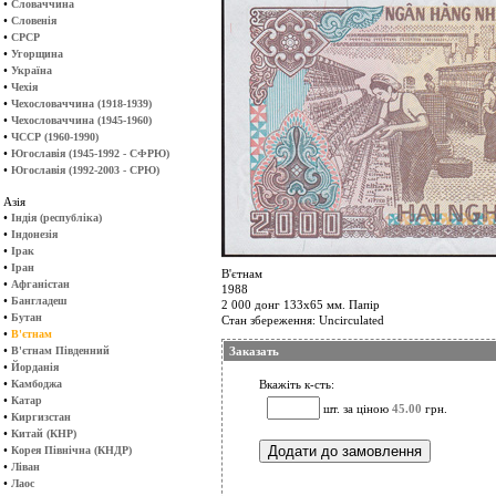
•
Словаччина
•
Словенія
•
СРСР
•
Угорщина
•
Україна
•
Чехія
•
Чехословаччина (1918-1939)
•
Чехословаччина (1945-1960)
•
ЧССР (1960-1990)
•
Югославія (1945-1992 - СФРЮ)
•
Югославія (1992-2003 - СРЮ)
Азія
•
Індія (республіка)
•
Індонезія
•
Ірак
•
Іран
В'єтнам
•
Афганістан
1988
•
Бангладеш
2 000 донг 133х65 мм. Папір
•
Бутан
Стан збереження: Uncirculated
•
В'єтнам
•
В'єтнам Південний
Заказать
•
Йорданія
•
Камбоджа
Вкажіть к-сть:
•
Катар
шт. за ціною
45.00
грн.
•
Киргизстан
•
Китай (КНР)
•
Корея Північна (КНДР)
•
Ліван
•
Лаос