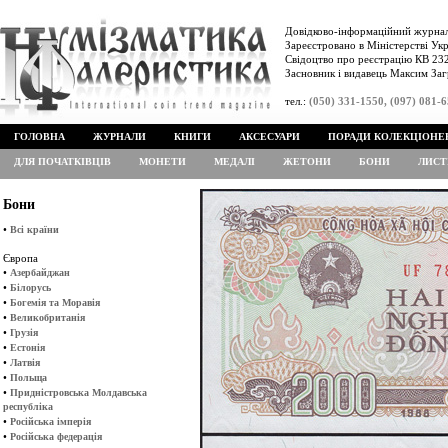
Довідково-інформаційний журнал
Зареєстровано в Міністерстві Укр
Свідоцтво про реєстрацію КВ 232
Засновник і видавець Максим Заг
тел.:
(050) 331-1550, (097) 081-
ГОЛОВНА
ЖУРНАЛИ
КНИГИ
АКСЕСУАРИ
ПОРАДИ КОЛЕКЦІОНЕ
ДЛЯ ПОЧАТКІВЦІВ
МОНЕТИ
МЕДАЛІ
ЖЕТОНИ
БОНИ
ЛИСТ
Бони
•
Всі країни
Європа
•
Азербайджан
•
Білорусь
•
Богемія та Моравія
•
Великобританія
•
Грузія
•
Естонія
•
Латвія
•
Польща
•
Придністровська Молдавська
республіка
•
Російська імперія
•
Російська федерація