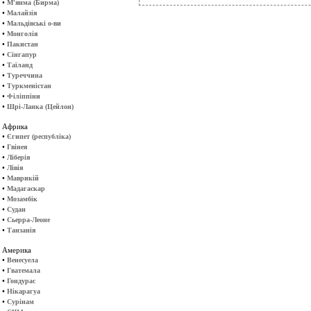
•
М'янма (Бирма)
•
Малайзія
•
Мальдівські о-ви
•
Монголія
•
Пакистан
•
Сінгапур
•
Таїланд
•
Туреччина
•
Туркменістан
•
Філіппіни
•
Шрі-Ланка (Цейлон)
Африка
•
Єгипет (республіка)
•
Гвінея
•
Ліберія
•
Лівія
•
Маврикій
•
Мадагаскар
•
Мозамбік
•
Судан
•
Сьерра-Леоне
•
Танзанія
Америка
•
Венесуела
•
Гватемала
•
Гондурас
•
Нікарагуа
•
Сурінам