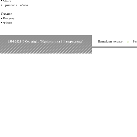
•
США
•
Трінідад і Тобаго
Океанія
•
Вануату
•
Фіджи
1996-2026 © Copyright "Нумізматика і Фалеристика"
Придбати журнал
Ре