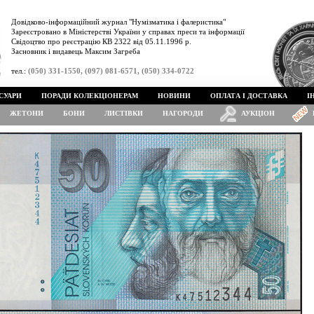
Довідково-інформаційний журнал "Нумізматика і фалеристика"
Зареєстровано в Міністерстві України у справах преси та інформації
Свідоцтво про реєстрацію КВ 2322 від 05.11.1996 р.
Засновник і видавець Максим Загреба
тел.:
(050) 331-1550, (097) 081-6571, (050) 334-0722
СУАРИ
ПОРАДИ КОЛЕКЦІОНЕРАМ
НОВИНИ
ОПЛАТА І ДОСТАВКА
І
ЖЕТОНИ
БОНИ
ЛИСТІВКИ
НАГОРОДИ
АУКЦІОН