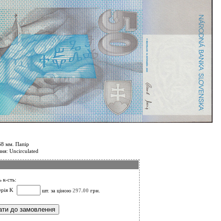
68 мм. Папір
ня: Uncirculated
 к-сть:
ерія K
шт. за ціною
297.00
грн.