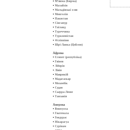
•
М'янма (Бирма)
•
Малайзія
•
Мальдівські о-ви
•
Монголія
•
Пакистан
•
Сінгапур
•
Таїланд
•
Туреччина
•
Туркменістан
•
Філіппіни
•
Шрі-Ланка (Цейлон)
Африка
•
Єгипет (республіка)
•
Гвінея
•
Ліберія
•
Лівія
•
Маврикій
•
Мадагаскар
•
Мозамбік
•
Судан
•
Сьерра-Леоне
•
Танзанія
Америка
•
Венесуела
•
Гватемала
•
Гондурас
•
Нікарагуа
•
Сурінам