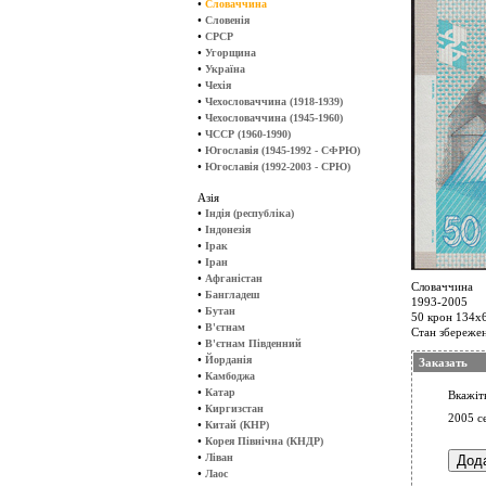
•
Словаччина
•
Словенія
•
СРСР
•
Угорщина
•
Україна
•
Чехія
•
Чехословаччина (1918-1939)
•
Чехословаччина (1945-1960)
•
ЧССР (1960-1990)
•
Югославія (1945-1992 - СФРЮ)
•
Югославія (1992-2003 - СРЮ)
Азія
•
Індія (республіка)
•
Індонезія
•
Ірак
•
Іран
•
Афганістан
Словаччина
•
Бангладеш
1993-2005
•
Бутан
50 крон 134х
•
В'єтнам
Стан збережен
•
В'єтнам Південний
•
Йорданія
Заказать
•
Камбоджа
•
Катар
Вкажіть
•
Киргизстан
2005 с
•
Китай (КНР)
•
Корея Північна (КНДР)
•
Ліван
•
Лаос