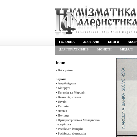
ГОЛОВНА
ЖУРНАЛИ
КНИГИ
АКСЕ
ДЛЯ ПОЧАТКІВЦІВ
МОНЕТИ
МЕДАЛІ
Бони
•
Всі країни
Європа
•
Азербайджан
•
Білорусь
•
Богемія та Моравія
•
Великобританія
•
Грузія
•
Естонія
•
Латвія
•
Польща
•
Придністровська Молдавська
республіка
•
Російська імперія
•
Російська федерація