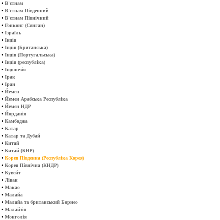
•
В'єтнам
•
В'єтнам Південний
•
В'єтнам Північний
•
Гонконг (Сянган)
•
Ізраїль
•
Індія
•
Індія (Британська)
•
Індія (Португальська)
•
Індія (республіка)
•
Індонезія
•
Ірак
•
Іран
•
Йемен
•
Йемен Арабська Республіка
•
Йемен НДР
•
Йорданія
•
Камбоджа
•
Катар
•
Катар та Дубай
•
Китай
•
Китай (КНР)
•
Корея Південна (Республіка Корея)
•
Корея Північна (КНДР)
•
Кувейт
•
Ліван
•
Макао
•
Малайа
•
Малайа та британський Борнео
•
Малайзія
•
Монголія