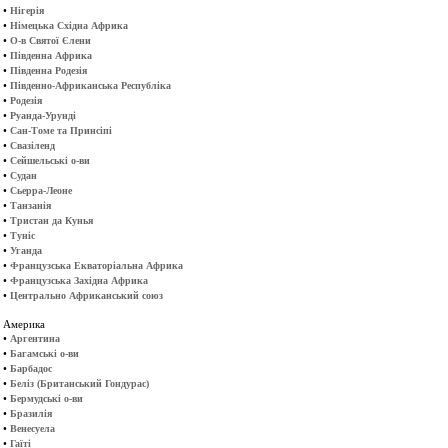
•
Нігерія
•
Німецька Східна Африка
•
О-в Святої Єлени
•
Південна Африка
•
Південна Родезія
•
Південно-Африканська Республіка
•
Родезія
•
Руанда-Урунді
•
Сан-Томе та Принсіпі
•
Свазіленд
•
Сейшельські о-ви
•
Судан
•
Сьерра-Леоне
•
Танзанія
•
Тристан да Кунья
•
Туніс
•
Уганда
•
Французська Екваторіальна Африка
•
Французська Західна Африка
•
Центрально Африканський союз
Америка
•
Аргентина
•
Багамські о-ви
•
Барбадос
•
Беліз (Британський Гондурас)
•
Бермудські о-ви
•
Бразилія
•
Венесуела
•
Гаїті