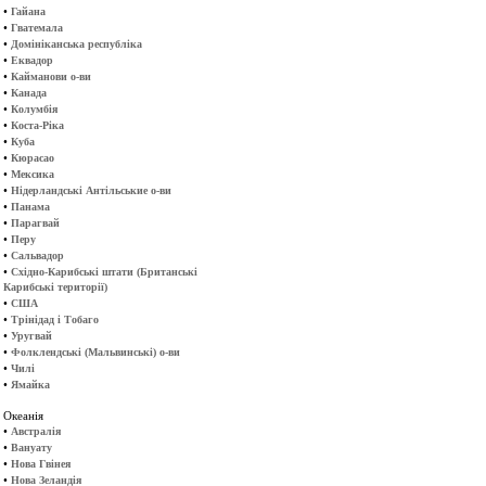
•
Гайана
•
Гватемала
•
Домініканська республіка
•
Еквадор
•
Кайманови о-ви
•
Канада
•
Колумбія
•
Коста-Ріка
•
Куба
•
Кюрасао
•
Мексика
•
Нідерландські Антільськие о-ви
•
Панама
•
Парагвай
•
Перу
•
Сальвадор
•
Східно-Карибські штати (Британські
Карибські території)
•
США
•
Трінідад і Тобаго
•
Уругвай
•
Фолклендські (Мальвинські) о-ви
•
Чилі
•
Ямайка
Океанія
•
Австралія
•
Вануату
•
Нова Гвінея
•
Нова Зеландія