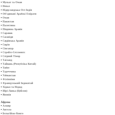
•
Мускат та Оман
•
Непал
•
Нідерландська Ост-Індія
•
Об'єдинані Арабскі Емірати
•
Оман
•
Пакистан
•
Палестина
•
Південна Аравія
•
Саравак
•
Сасаніди
•
Саудівська Аравія
•
Сирія
•
Сінгапур
•
Стрейтс-Сетлментс
•
Східний Тімор
•
Таїланд
•
Тайвань (Республіка Китай)
•
Тибет
•
Туреччина
•
Узбекистан
•
Філіппіни
•
Французський Індокитай
•
Хіджаз та Неджд
•
Шрі-Ланка (Цейлон)
•
Японія
Африка
•
Алжир
•
Ангола
•
Бельгійске Конго