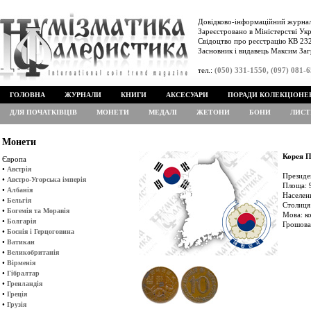
Довідково-інформаційний журнал
Зареєстровано в Міністерстві Укр
Свідоцтво про реєстрацію КВ 232
Засновник і видавець Максим Заг
тел.:
(050) 331-1550, (097) 081-
ГОЛОВНА
ЖУРНАЛИ
КНИГИ
АКСЕСУАРИ
ПОРАДИ КОЛЕКЦІОНЕ
ДЛЯ ПОЧАТКІВЦІВ
МОНЕТИ
МЕДАЛІ
ЖЕТОНИ
БОНИ
ЛИСТ
Монети
Корея П
Європа
•
Австрія
Президе
•
Австро-Угорська імперія
Площа: 
•
Албанія
Населенн
•
Бельгія
Столиця:
•
Богемія та Моравія
Мова: к
•
Болгарія
Грошова
•
Боснія і Герцоговина
•
Ватикан
•
Великобританія
•
Вірменія
•
Гібралтар
•
Гренландія
•
Греція
•
Грузія