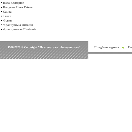
•
Нова Каледонія
•
Папуа — Нова Гвінея
•
Самоа
•
Тонга
•
Фіджи
•
Французська Океанія
•
Французськая Полінезія
1996-2026 © Copyright "Нумізматика і Фалеристика"
Придбати журнал
Ре