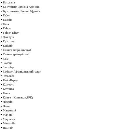
•
Ботсвана
•
Британска Західна Африка
•
Британська Східна Африка
•
Габон
•
Гамбія
•
Гана
•
Гвінея
•
Гвінея Бісау
•
Джибуті
•
Еритрея
•
Ефіопія
•
Єгипет (королівство)
•
Єгипет (республіка)
•
Заїр
•
Замбія
•
Занзібар
•
Західно Африканський союз
•
Зімбабве
•
Кабо-Верде
•
Камерун
•
Катанга
•
Кенія
•
Конго - Кіншаса (ДРК)
•
Ліберія
•
Лівія
•
Маврикій
•
Малаві
•
Марокко
•
Мозамбік
•
Намібія