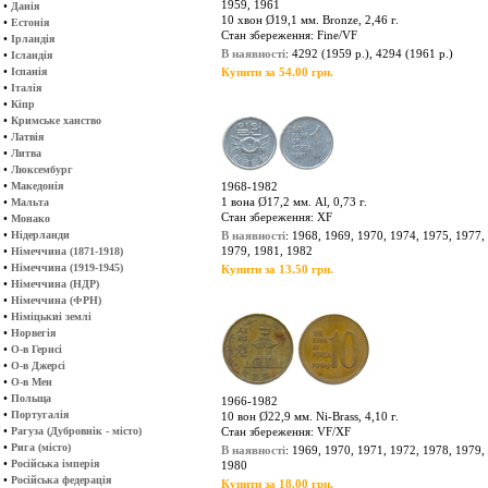
1959, 1961
•
Данія
10 хвон Ø19,1 мм. Bronze, 2,46 г.
•
Естонія
Стан збереження: Fine/VF
•
Ірландія
В наявності
: 4292 (1959 р.), 4294 (1961 р.)
•
Ісландія
•
Іспанія
Купити за 54.00 грн.
•
Італія
•
Кіпр
•
Кримське ханство
•
Латвія
•
Литва
•
Люксембург
•
Македонія
1968-1982
•
1 вона Ø17,2 мм. Al, 0,73 г.
Мальта
Стан збереження: XF
•
Монако
•
Нідерланди
В наявності
: 1968, 1969, 1970, 1974, 1975, 1977,
•
1979, 1981, 1982
Німеччина (1871-1918)
•
Німеччина (1919-1945)
Купити за 13.50 грн.
•
Німеччина (НДР)
•
Німеччина (ФРН)
•
Німіцькиі землі
•
Норвегія
•
О-в Гернсі
•
О-в Джерсі
•
О-в Мен
•
Польща
1966-1982
•
Португалія
10 вон Ø22,9 мм. Ni-Brass, 4,10 г.
•
Рагуза (Дубровнік - місто)
Стан збереження: VF/XF
•
Рига (місто)
В наявності
: 1969, 1970, 1971, 1972, 1978, 1979,
•
Російська імперія
1980
•
Російська федерація
Купити за 18.00 грн.