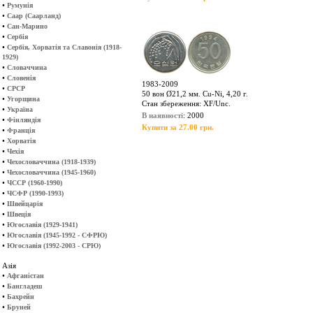
•
Румунія
•
Саар (Саарланд)
•
Сан-Марино
•
Сербія
•
Сербія, Хорватія та Славонія (1918-
1929)
•
Словаччина
•
Словенія
1983-2009
•
СРСР
50 вон Ø21,2 мм. Cu-Ni, 4,20 г.
•
Угорщина
Стан збереження: XF/Unc.
•
Україна
В наявності
: 2000
•
Фінляндія
Купити за 27.00 грн.
•
Франція
•
Хорватія
•
Чехія
•
Чехословаччина (1918-1939)
•
Чехословаччина (1945-1960)
•
ЧССР (1960-1990)
•
ЧСФР (1990-1993)
•
Швейцарія
•
Швеція
•
Югославія (1929-1941)
•
Югославія (1945-1992 - СФРЮ)
•
Югославія (1992-2003 - СРЮ)
Азія
•
Афганістан
•
Бангладеш
•
Бахрейн
•
Бруней