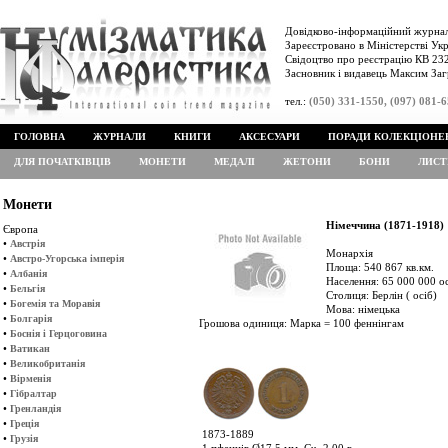
Довідково-інформаційний журнал
Зареєстровано в Міністерстві Укр
Свідоцтво про реєстрацію КВ 232
Засновник і видавець Максим Заг
тел.:
(050) 331-1550, (097) 081-
ГОЛОВНА
ЖУРНАЛИ
КНИГИ
АКСЕСУАРИ
ПОРАДИ КОЛЕКЦІОНЕ
ДЛЯ ПОЧАТКІВЦІВ
МОНЕТИ
МЕДАЛІ
ЖЕТОНИ
БОНИ
ЛИСТ
Монети
Німеччина (1871-1918)
Європа
•
Австрія
Монархія
•
Австро-Угорська імперія
Площа: 540 867 кв.км.
•
Албанія
Населення: 65 000 000 о
•
Бельгія
Столиця: Берлін ( осіб)
•
Богемія та Моравія
Мова: німецька
•
Болгарія
Грошова одиниця: Марка = 100 феннінгам
•
Боснія і Герцоговина
•
Ватикан
•
Великобританія
•
Вірменія
•
Гібралтар
•
Гренландія
•
Греція
1873-1889
•
Грузія