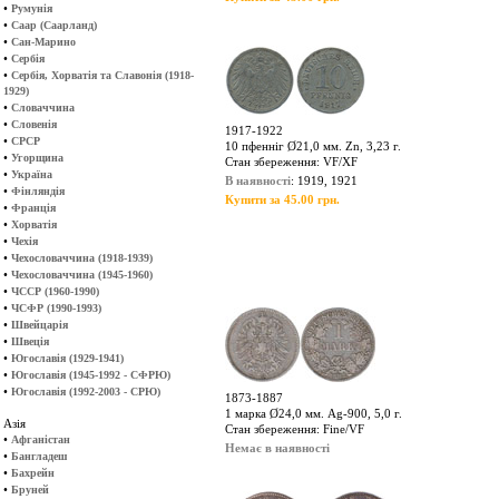
•
Румунія
•
Саар (Саарланд)
•
Сан-Марино
•
Сербія
•
Сербія, Хорватія та Славонія (1918-
1929)
•
Словаччина
•
Словенія
1917-1922
•
СРСР
10 пфенніг Ø21,0 мм. Zn, 3,23 г.
•
Угорщина
Стан збереження: VF/XF
•
Україна
В наявності
: 1919, 1921
•
Фінляндія
Купити за 45.00 грн.
•
Франція
•
Хорватія
•
Чехія
•
Чехословаччина (1918-1939)
•
Чехословаччина (1945-1960)
•
ЧССР (1960-1990)
•
ЧСФР (1990-1993)
•
Швейцарія
•
Швеція
•
Югославія (1929-1941)
•
Югославія (1945-1992 - СФРЮ)
•
Югославія (1992-2003 - СРЮ)
1873-1887
1 марка Ø24,0 мм. Ag-900, 5,0 г.
Азія
Стан збереження: Fine/VF
•
Афганістан
Немає в наявності
•
Бангладеш
•
Бахрейн
•
Бруней