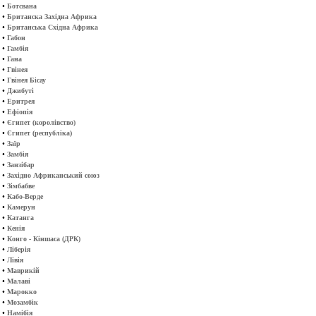
•
Ботсвана
•
Британска Західна Африка
•
Британська Східна Африка
•
Габон
•
Гамбія
•
Гана
•
Гвінея
•
Гвінея Бісау
•
Джибуті
•
Еритрея
•
Ефіопія
•
Єгипет (королівство)
•
Єгипет (республіка)
•
Заїр
•
Замбія
•
Занзібар
•
Західно Африканський союз
•
Зімбабве
•
Кабо-Верде
•
Камерун
•
Катанга
•
Кенія
•
Конго - Кіншаса (ДРК)
•
Ліберія
•
Лівія
•
Маврикій
•
Малаві
•
Марокко
•
Мозамбік
•
Намібія