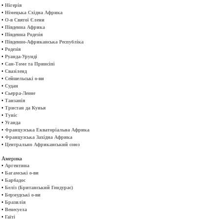
•
Нігерія
•
Німецька Східна Африка
•
О-в Святої Єлени
•
Південна Африка
•
Південна Родезія
•
Південно-Африканська Республіка
•
Родезія
•
Руанда-Урунді
•
Сан-Томе та Принсіпі
•
Свазіленд
•
Сейшельські о-ви
•
Судан
•
Сьерра-Леоне
•
Танзанія
•
Тристан да Кунья
•
Туніс
•
Уганда
•
Французська Екваторіальна Африка
•
Французська Західна Африка
•
Центрально Африканський союз
Америка
•
Аргентина
•
Багамські о-ви
•
Барбадос
•
Беліз (Британський Гондурас)
•
Бермудські о-ви
•
Бразилія
•
Венесуела
•
Гаїті