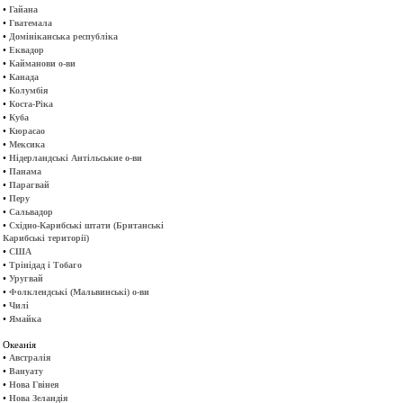
•
Гайана
•
Гватемала
•
Домініканська республіка
•
Еквадор
•
Кайманови о-ви
•
Канада
•
Колумбія
•
Коста-Ріка
•
Куба
•
Кюрасао
•
Мексика
•
Нідерландські Антільськие о-ви
•
Панама
•
Парагвай
•
Перу
•
Сальвадор
•
Східно-Карибські штати (Британські
Карибські території)
•
США
•
Трінідад і Тобаго
•
Уругвай
•
Фолклендські (Мальвинські) о-ви
•
Чилі
•
Ямайка
Океанія
•
Австралія
•
Вануату
•
Нова Гвінея
•
Нова Зеландія