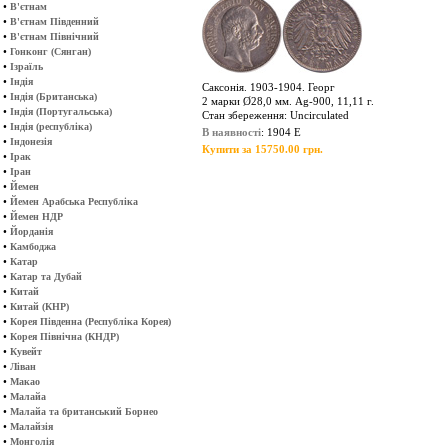
•
В'єтнам
•
В'єтнам Південний
•
В'єтнам Північний
•
Гонконг (Сянган)
•
Ізраїль
•
Індія
Саксонія. 1903-1904. Георг
•
Індія (Британська)
2 марки Ø28,0 мм. Ag-900, 11,11 г.
•
Індія (Португальська)
Стан збереження: Uncirculated
•
Індія (республіка)
В наявності
: 1904 E
•
Індонезія
Купити за 15750.00 грн.
•
Ірак
•
Іран
•
Йемен
•
Йемен Арабська Республіка
•
Йемен НДР
•
Йорданія
•
Камбоджа
•
Катар
•
Катар та Дубай
•
Китай
•
Китай (КНР)
•
Корея Південна (Республіка Корея)
•
Корея Північна (КНДР)
•
Кувейт
•
Ліван
•
Макао
•
Малайа
•
Малайа та британський Борнео
•
Малайзія
•
Монголія