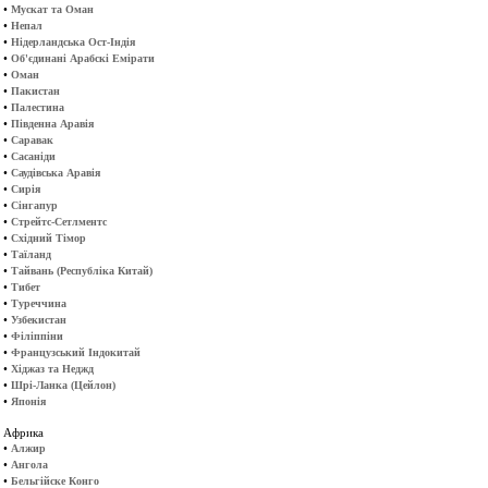
•
Мускат та Оман
•
Непал
•
Нідерландська Ост-Індія
•
Об'єдинані Арабскі Емірати
•
Оман
•
Пакистан
•
Палестина
•
Південна Аравія
•
Саравак
•
Сасаніди
•
Саудівська Аравія
•
Сирія
•
Сінгапур
•
Стрейтс-Сетлментс
•
Східний Тімор
•
Таїланд
•
Тайвань (Республіка Китай)
•
Тибет
•
Туреччина
•
Узбекистан
•
Філіппіни
•
Французський Індокитай
•
Хіджаз та Неджд
•
Шрі-Ланка (Цейлон)
•
Японія
Африка
•
Алжир
•
Ангола
•
Бельгійске Конго