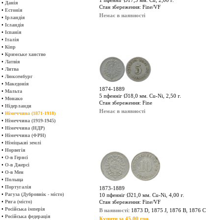
1 пфенніг Ø17,5 мм. Cu, 2,00 г.
•
Данія
Стан збереження: Fine/VF
•
Естонія
Немає в наявності
•
Ірландія
•
Ісландія
•
Іспанія
•
Італія
•
Кіпр
•
Кримське ханство
•
Латвія
•
Литва
•
Люксембург
•
Македонія
1874-1889
•
Мальта
5 пфенніг Ø18,0 мм. Cu-Ni, 2,50 г.
•
Монако
Стан збереження: Fine
•
Нідерланди
Немає в наявності
•
Німеччина (1871-1918)
•
Німеччина (1919-1945)
•
Німеччина (НДР)
•
Німеччина (ФРН)
•
Німіцькиі землі
•
Норвегія
•
О-в Гернсі
•
О-в Джерсі
•
О-в Мен
•
Польща
•
Португалія
1873-1889
•
Рагуза (Дубровнік - місто)
10 пфенніг Ø21,0 мм. Cu-Ni, 4,00 г.
•
Рига (місто)
Стан збереження: Fine/VF
•
Російська імперія
В наявності
: 1873 D, 1875 J, 1876 B, 1876 C
•
Російська федерація
Купити за 45.00 грн.