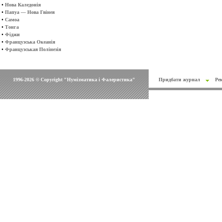
•
Нова Каледонія
•
Папуа — Нова Гвінея
•
Самоа
•
Тонга
•
Фіджи
•
Французська Океанія
•
Французськая Полінезія
1996-2026 © Copyright "Нумізматика і Фалеристика"
Придбати журнал
Ре