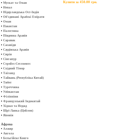
Купити за 450.00 грн.
•
Мускат та Оман
•
Непал
•
Нідерландська Ост-Індія
•
Об'єдинані Арабскі Емірати
•
Оман
•
Пакистан
•
Палестина
•
Південна Аравія
•
Саравак
•
Сасаніди
•
Саудівська Аравія
•
Сирія
•
Сінгапур
•
Стрейтс-Сетлментс
•
Східний Тімор
•
Таїланд
•
Тайвань (Республіка Китай)
•
Тибет
•
Туреччина
•
Узбекистан
•
Філіппіни
•
Французський Індокитай
•
Хіджаз та Неджд
•
Шрі-Ланка (Цейлон)
•
Японія
Африка
•
Алжир
•
Ангола
•
Бельгійске Конго