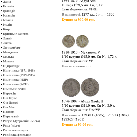
1864-1870. Абдул Азіз
•
Данія
10 пара Ø29,5 мм. Cu, 6,1 г.
•
Естонія
Стан збереження: VF/XF
•
Ірландія
В наявності
: 1277 г.х. 6 г.п. = 1866
•
Ісландія
Купити за 900.00 грн.
•
Іспанія
•
Італія
•
Кіпр
•
Кримське ханство
•
Латвія
•
Литва
•
Люксембург
•
Македонія
1910-1913 - Мухаммед V
•
1/10 куруша Ø15,0 мм. Cu-Ni, 1,72 г.
Мальта
Стан збереження: VF
•
Монако
•
Нідерланди
Немає в наявності
•
Німеччина (1871-1918)
•
Німеччина (1919-1945)
•
Німеччина (НДР)
•
Німеччина (ФРН)
•
Німіцькиі землі
•
Норвегія
•
О-в Гернсі
1876-1907 - Абдул Хамід ІІ
•
О-в Джерсі
5/10 куруша Ø21,0 мм. Cu-Ni, 3,9 г.
•
О-в Мен
Стан збереження: Fine/VF
•
Польща
В наявності
: 1293/11 (1885), 1293/13 (1887),
•
Португалія
1293/27 (1901)
•
Рагуза (Дубровнік - місто)
Купити за 90.00 грн.
•
Рига (місто)
•
Російська імперія
•
Російська федерація