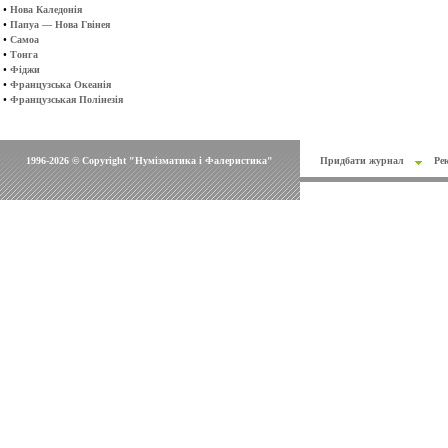
•
Нова Каледонія
•
Папуа — Нова Гвінея
•
Самоа
•
Тонга
•
Фіджи
•
Французська Океанія
•
Французськая Полінезія
1996-2026 © Copyright "Нумізматика і Фалеристика"
Придбати журнал
Ре