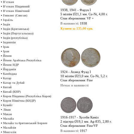
•
В'єтнам
•
В'єтнам Південний
1938, 1941 - Фарук І
•
В'єтнам Північний
5 міллім Ø21,1 мм. Cu-Ni, 4,00 г.
•
Гонконг (Сянган)
Стан збереження: VF +
•
Ізраїль
В наявності
: 1938
•
Індія
Купити за 135.00 грн.
•
Індія (Британська)
•
Індія (Португальська)
•
Індія (республіка)
•
Індонезія
•
Ірак
•
Іран
•
Йемен
•
Йемен Арабська Республіка
•
Йемен НДР
•
Йорданія
1924 - Ахмед Фуад I
•
Камбоджа
10 міллім Ø23,0 мм. Cu-Ni, 5,2 г.
•
Катар
Стан збереження: Fine
•
Катар та Дубай
Немає в наявності
•
Китай
•
Китай (КНР)
•
Корея Південна (Республіка Корея)
•
Корея Північна (КНДР)
•
Кувейт
•
Ліван
•
Макао
1916-1917 - Хусейн Каміл
•
Малайа
2 піастра Ø19,1 мм. Ag-835, 2,80 г.
•
Малайа та британський Борнео
Стан збереження: Fine/VF
•
Малайзія
В наявності
: 1917
•
Монголія