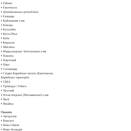
•
Гайана
•
Гватемала
•
Домініканська республіка
•
Еквадор
•
Кайманови о-ви
•
Канада
•
Колумбія
•
Коста-Ріка
•
Куба
•
Кюрасао
•
Мексика
•
Нідерландські Антільськие о-ви
•
Панама
•
Парагвай
•
Перу
•
Сальвадор
•
Східно-Карибські штати (Британські
Карибські території)
•
США
•
Трінідад і Тобаго
•
Уругвай
•
Фолклендські (Мальвинські) о-ви
•
Чилі
•
Ямайка
Океанія
•
Австралія
•
Вануату
•
Нова Гвінея
•
Нова Зеландія