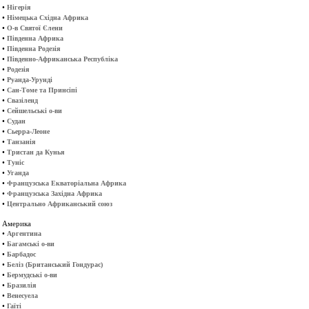
•
Нігерія
•
Німецька Східна Африка
•
О-в Святої Єлени
•
Південна Африка
•
Південна Родезія
•
Південно-Африканська Республіка
•
Родезія
•
Руанда-Урунді
•
Сан-Томе та Принсіпі
•
Свазіленд
•
Сейшельські о-ви
•
Судан
•
Сьерра-Леоне
•
Танзанія
•
Тристан да Кунья
•
Туніс
•
Уганда
•
Французська Екваторіальна Африка
•
Французська Західна Африка
•
Центрально Африканський союз
Америка
•
Аргентина
•
Багамські о-ви
•
Барбадос
•
Беліз (Британський Гондурас)
•
Бермудські о-ви
•
Бразилія
•
Венесуела
•
Гаїті