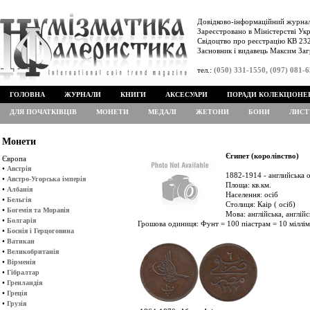
Довідково-інформаційний журнал
Зареєстровано в Міністерстві Укр
Свідоцтво про реєстрацію КВ 232
Засновник і видавець Максим Заг
тел.:
(050) 331-1550, (097) 081-
ГОЛОВНА
ЖУРНАЛИ
КНИГИ
АКСЕСУАРИ
ПОРАДИ КОЛЕКЦІОНЕ
ДЛЯ ПОЧАТКІВЦІВ
МОНЕТИ
МЕДАЛІ
ЖЕТОНИ
БОНИ
ЛИСТ
Монети
Єгипет (королівство)
Європа
•
Австрія
1882-1914 - английська 
•
Австро-Угорська імперія
Площа: кв.км.
•
Албанія
Населення: осіб
•
Бельгія
Столиця: Каір ( осіб)
•
Богемія та Моравія
Мова: англійська, англій
•
Болгарія
Грошова одиниця: Фунт = 100 піастрам = 10 міллі
•
Боснія і Герцоговина
•
Ватикан
•
Великобританія
•
Вірменія
•
Гібралтар
•
Гренландія
•
Греція
•
Грузія