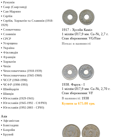
•
Румунія
•
Саар (Саарланд)
•
Сан-Марино
•
Сербія
•
Сербія, Хорватія та Славонія (1918-
1929)
•
Словаччина
1917 - Хусейн Каміл
•
1 міллім Ø17,9 мм. Cu-Ni, 2,7 г.
Словенія
Стан збереження: VG/Fine
•
СРСР
•
Угорщина
Немає в наявності
•
Україна
•
Фінляндія
•
Франція
•
Хорватія
•
Чехія
•
Чехословаччина (1918-1939)
•
Чехословаччина (1945-1960)
•
ЧССР (1960-1990)
•
1938. Фарук - I
ЧСФР (1990-1993)
1 міллім Ø17,9 мм. Cu-Ni, 2,70 г.
•
Швейцарія
Стан збереження: VF
•
Швеція
•
В наявності
: 1938
Югославія (1929-1941)
•
Югославія (1945-1992 - СФРЮ)
Купити за 675.00 грн.
•
Югославія (1992-2003 - СРЮ)
Азія
•
Афганістан
•
Бангладеш
•
Бахрейн
•
Бруней