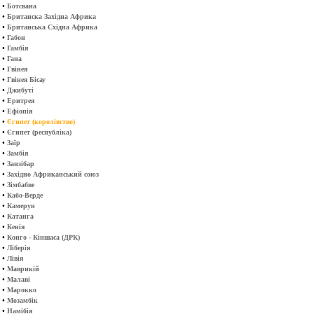
•
Ботсвана
•
Британска Західна Африка
•
Британська Східна Африка
•
Габон
•
Гамбія
•
Гана
•
Гвінея
•
Гвінея Бісау
•
Джибуті
•
Еритрея
•
Ефіопія
•
Єгипет (королівство)
•
Єгипет (республіка)
•
Заїр
•
Замбія
•
Занзібар
•
Західно Африканський союз
•
Зімбабве
•
Кабо-Верде
•
Камерун
•
Катанга
•
Кенія
•
Конго - Кіншаса (ДРК)
•
Ліберія
•
Лівія
•
Маврикій
•
Малаві
•
Марокко
•
Мозамбік
•
Намібія