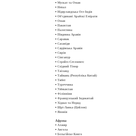
•
Мускат та Оман
•
Непал
•
Нідерландська Ост-Індія
•
Об'єдинані Арабскі Емірати
•
Оман
•
Пакистан
•
Палестина
•
Південна Аравія
•
Саравак
•
Сасаніди
•
Саудівська Аравія
•
Сирія
•
Сінгапур
•
Стрейтс-Сетлментс
•
Східний Тімор
•
Таїланд
•
Тайвань (Республіка Китай)
•
Тибет
•
Туреччина
•
Узбекистан
•
Філіппіни
•
Французський Індокитай
•
Хіджаз та Неджд
•
Шрі-Ланка (Цейлон)
•
Японія
Африка
•
Алжир
•
Ангола
•
Бельгійске Конго