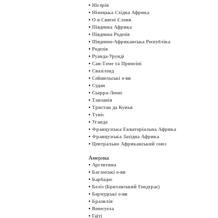
•
Нігерія
•
Німецька Східна Африка
•
О-в Святої Єлени
•
Південна Африка
•
Південна Родезія
•
Південно-Африканська Республіка
•
Родезія
•
Руанда-Урунді
•
Сан-Томе та Принсіпі
•
Свазіленд
•
Сейшельські о-ви
•
Судан
•
Сьерра-Леоне
•
Танзанія
•
Тристан да Кунья
•
Туніс
•
Уганда
•
Французська Екваторіальна Африка
•
Французська Західна Африка
•
Центрально Африканський союз
Америка
•
Аргентина
•
Багамські о-ви
•
Барбадос
•
Беліз (Британський Гондурас)
•
Бермудські о-ви
•
Бразилія
•
Венесуела
•
Гаїті