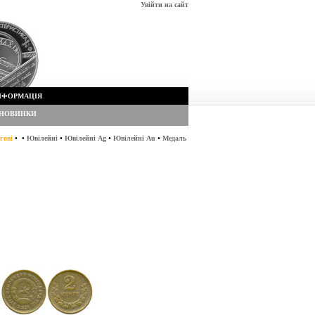
Увійти на сайт
НФОРМАЦІЯ
НОВИНКИ
•
•
•
•
•
гові
Ювілейні
Ювілейні Ag
Ювілейні Au
Медаль