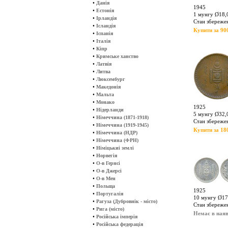
•
Данія
1945
•
Естонія
1 мунгу Ø18,0
•
Ірландія
Стан збереже
•
Ісландія
Купити за 900
•
Іспанія
•
Італія
•
Кіпр
•
Кримське ханство
•
Латвія
•
Литва
•
Люксембург
•
Македонія
•
Мальта
•
Монако
1925
•
Нідерланди
5 мунгу Ø32,0
•
Німеччина (1871-1918)
Стан збереже
•
Німеччина (1919-1945)
Купити за 180
•
Німеччина (НДР)
•
Німеччина (ФРН)
•
Німіцькиі землі
•
Норвегія
•
О-в Гернсі
•
О-в Джерсі
•
О-в Мен
•
Польща
1925
•
Португалія
10 мунгу Ø17,
•
Рагуза (Дубровнік - місто)
Стан збереже
•
Рига (місто)
Немає в наяв
•
Російська імперія
•
Російська федерація