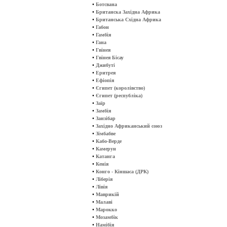
•
Ботсвана
•
Британска Західна Африка
•
Британська Східна Африка
•
Габон
•
Гамбія
•
Гана
•
Гвінея
•
Гвінея Бісау
•
Джибуті
•
Еритрея
•
Ефіопія
•
Єгипет (королівство)
•
Єгипет (республіка)
•
Заїр
•
Замбія
•
Занзібар
•
Західно Африканський союз
•
Зімбабве
•
Кабо-Верде
•
Камерун
•
Катанга
•
Кенія
•
Конго - Кіншаса (ДРК)
•
Ліберія
•
Лівія
•
Маврикій
•
Малаві
•
Марокко
•
Мозамбік
•
Намібія