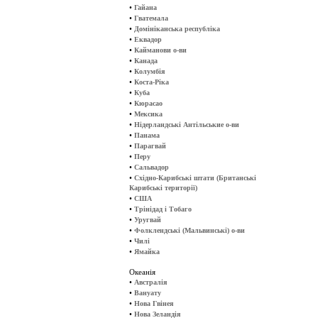
•
Гайана
•
Гватемала
•
Домініканська республіка
•
Еквадор
•
Кайманови о-ви
•
Канада
•
Колумбія
•
Коста-Ріка
•
Куба
•
Кюрасао
•
Мексика
•
Нідерландські Антільськие о-ви
•
Панама
•
Парагвай
•
Перу
•
Сальвадор
•
Східно-Карибські штати (Британські
Карибські території)
•
США
•
Трінідад і Тобаго
•
Уругвай
•
Фолклендські (Мальвинські) о-ви
•
Чилі
•
Ямайка
Океанія
•
Австралія
•
Вануату
•
Нова Гвінея
•
Нова Зеландія