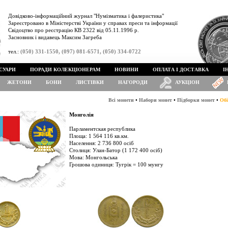
Довідково-інформаційний журнал "Нумізматика і фалеристика"
Зареєстровано в Міністерстві України у справах преси та інформації
Свідоцтво про реєстрацію КВ 2322 від 05.11.1996 р.
Засновник і видавець Максим Загреба
тел.:
(050) 331-1550, (097) 081-6571, (050) 334-0722
СУАРИ
ПОРАДИ КОЛЕКЦІОНЕРАМ
НОВИНИ
ОПЛАТА І ДОСТАВКА
І
ЖЕТОНИ
БОНИ
ЛИСТІВКИ
НАГОРОДИ
АУКЦІОН
•
•
•
Всі монети
Набори монет
Підборки монет
Обі
Монголія
Парламентская республика
Площа: 1 564 116 кв.км.
Населення: 2 736 800 осіб
Столиця: Улан-Батор (1 172 400 осіб)
Мова: Монгольська
Грошова одиниця: Тугрік = 100 мунгу