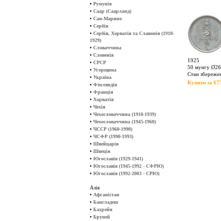
•
Румунія
•
Саар (Саарланд)
•
Сан-Марино
•
Сербія
•
Сербія, Хорватія та Славонія (1918-
1929)
•
Словаччина
•
Словенія
1925
•
СРСР
50 мунгу Ø26,
•
Угорщина
Стан збереже
•
Україна
Купити за 675
•
Фінляндія
•
Франція
•
Хорватія
•
Чехія
•
Чехословаччина (1918-1939)
•
Чехословаччина (1945-1960)
•
ЧССР (1960-1990)
•
ЧСФР (1990-1993)
•
Швейцарія
•
Швеція
•
Югославія (1929-1941)
•
Югославія (1945-1992 - СФРЮ)
•
Югославія (1992-2003 - СРЮ)
Азія
•
Афганістан
•
Бангладеш
•
Бахрейн
•
Бруней