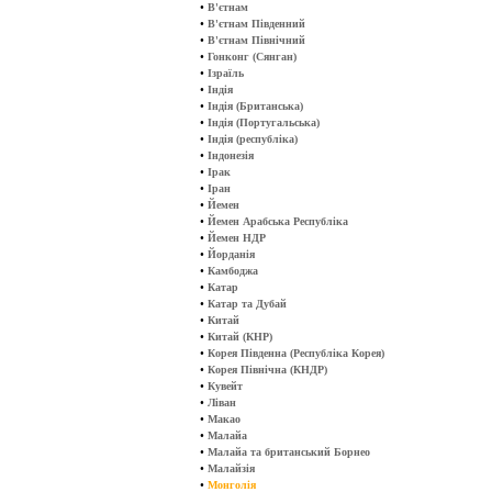
•
В'єтнам
•
В'єтнам Південний
•
В'єтнам Північний
•
Гонконг (Сянган)
•
Ізраїль
•
Індія
•
Індія (Британська)
•
Індія (Португальська)
•
Індія (республіка)
•
Індонезія
•
Ірак
•
Іран
•
Йемен
•
Йемен Арабська Республіка
•
Йемен НДР
•
Йорданія
•
Камбоджа
•
Катар
•
Катар та Дубай
•
Китай
•
Китай (КНР)
•
Корея Південна (Республіка Корея)
•
Корея Північна (КНДР)
•
Кувейт
•
Ліван
•
Макао
•
Малайа
•
Малайа та британський Борнео
•
Малайзія
•
Монголія