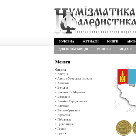
ГОЛОВНА
ЖУРНАЛИ
КНИГИ
АКСЕ
ДЛЯ ПОЧАТКІВЦІВ
МОНЕТИ
МЕДАЛІ
Монети
Європа
•
Австрія
•
Австро-Угорська імперія
•
Албанія
•
Бельгія
•
Богемія та Моравія
•
Болгарія
•
Боснія і Герцоговина
•
Ватикан
•
Великобританія
•
Вірменія
•
Гібралтар
•
Гренландія
•
Греція
•
Грузія