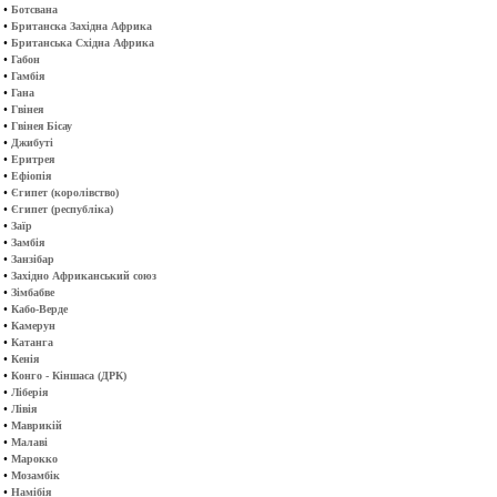
•
Ботсвана
•
Британска Західна Африка
•
Британська Східна Африка
•
Габон
•
Гамбія
•
Гана
•
Гвінея
•
Гвінея Бісау
•
Джибуті
•
Еритрея
•
Ефіопія
•
Єгипет (королівство)
•
Єгипет (республіка)
•
Заїр
•
Замбія
•
Занзібар
•
Західно Африканський союз
•
Зімбабве
•
Кабо-Верде
•
Камерун
•
Катанга
•
Кенія
•
Конго - Кіншаса (ДРК)
•
Ліберія
•
Лівія
•
Маврикій
•
Малаві
•
Марокко
•
Мозамбік
•
Намібія