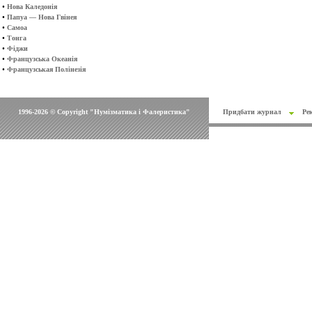
•
Нова Каледонія
•
Папуа — Нова Гвінея
•
Самоа
•
Тонга
•
Фіджи
•
Французська Океанія
•
Французськая Полінезія
1996-2026 © Copyright "Нумізматика і Фалеристика"
Придбати журнал
Ре