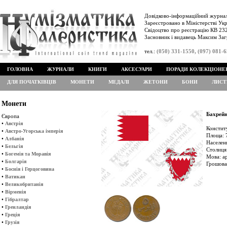
Довідково-інформаційний журнал
Зареєстровано в Міністерстві Укр
Свідоцтво про реєстрацію КВ 232
Засновник і видавець Максим Заг
тел.:
(050) 331-1550, (097) 081-
ГОЛОВНА
ЖУРНАЛИ
КНИГИ
АКСЕСУАРИ
ПОРАДИ КОЛЕКЦІОНЕ
ДЛЯ ПОЧАТКІВЦІВ
МОНЕТИ
МЕДАЛІ
ЖЕТОНИ
БОНИ
ЛИСТ
Монети
Бахрей
Європа
•
Австрія
Констит
•
Австро-Угорська імперія
Площа: 7
•
Албанія
Населен
•
Бельгія
Столиця
•
Богемія та Моравія
Мова: а
•
Болгарія
Грошова
•
Боснія і Герцоговина
•
Ватикан
•
Великобританія
•
Вірменія
•
Гібралтар
•
Гренландія
•
Греція
•
Грузія