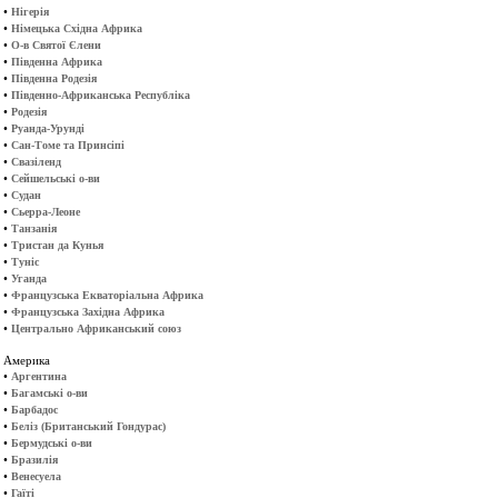
•
Нігерія
•
Німецька Східна Африка
•
О-в Святої Єлени
•
Південна Африка
•
Південна Родезія
•
Південно-Африканська Республіка
•
Родезія
•
Руанда-Урунді
•
Сан-Томе та Принсіпі
•
Свазіленд
•
Сейшельські о-ви
•
Судан
•
Сьерра-Леоне
•
Танзанія
•
Тристан да Кунья
•
Туніс
•
Уганда
•
Французська Екваторіальна Африка
•
Французська Західна Африка
•
Центрально Африканський союз
Америка
•
Аргентина
•
Багамські о-ви
•
Барбадос
•
Беліз (Британський Гондурас)
•
Бермудські о-ви
•
Бразилія
•
Венесуела
•
Гаїті