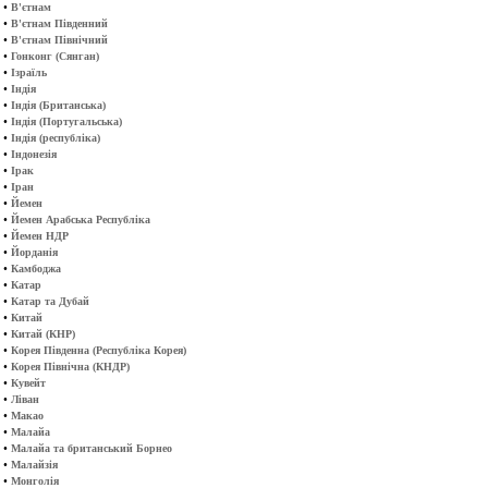
•
В'єтнам
•
В'єтнам Південний
•
В'єтнам Північний
•
Гонконг (Сянган)
•
Ізраїль
•
Індія
•
Індія (Британська)
•
Індія (Португальська)
•
Індія (республіка)
•
Індонезія
•
Ірак
•
Іран
•
Йемен
•
Йемен Арабська Республіка
•
Йемен НДР
•
Йорданія
•
Камбоджа
•
Катар
•
Катар та Дубай
•
Китай
•
Китай (КНР)
•
Корея Південна (Республіка Корея)
•
Корея Північна (КНДР)
•
Кувейт
•
Ліван
•
Макао
•
Малайа
•
Малайа та британський Борнео
•
Малайзія
•
Монголія