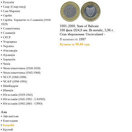
•
Румунія
•
Саар (Саарланд)
•
Сан-Марино
•
Сербія
•
Сербія, Хорватія та Славонія (1918-
1929)
1991-2000. State of Bahrain
•
Словаччина
100 филс Ø24,0 мм. Bi-metalic, 5,96 г.
•
Словенія
Стан збереження: Uncirculated -
•
СРСР
В наявності
: 1997
•
Угорщина
Купити за 90.00 грн.
•
Україна
•
Фінляндія
•
Франція
•
Хорватія
•
Чехія
•
Чехословаччина (1918-1939)
•
Чехословаччина (1945-1960)
•
ЧССР (1960-1990)
•
ЧСФР (1990-1993)
•
Швейцарія
•
Швеція
•
Югославія (1929-1941)
•
Югославія (1945-1992 - СФРЮ)
•
Югославія (1992-2003 - СРЮ)
Азія
•
Афганістан
•
Бангладеш
•
Бахрейн
•
Бруней