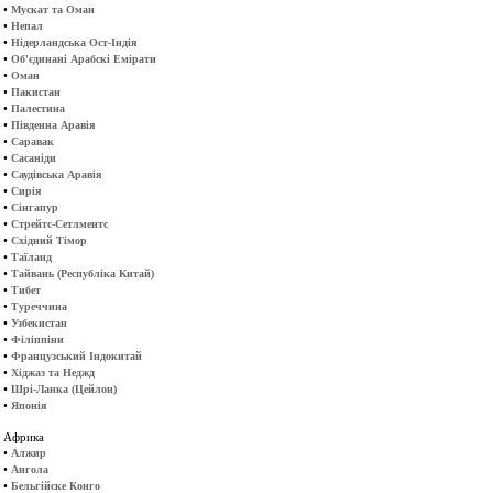
•
Мускат та Оман
•
Непал
•
Нідерландська Ост-Індія
•
Об'єдинані Арабскі Емірати
•
Оман
•
Пакистан
•
Палестина
•
Південна Аравія
•
Саравак
•
Сасаніди
•
Саудівська Аравія
•
Сирія
•
Сінгапур
•
Стрейтс-Сетлментс
•
Східний Тімор
•
Таїланд
•
Тайвань (Республіка Китай)
•
Тибет
•
Туреччина
•
Узбекистан
•
Філіппіни
•
Французський Індокитай
•
Хіджаз та Неджд
•
Шрі-Ланка (Цейлон)
•
Японія
Африка
•
Алжир
•
Ангола
•
Бельгійске Конго