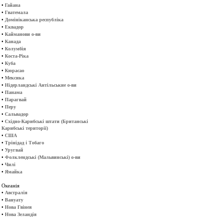
•
Гайана
•
Гватемала
•
Домініканська республіка
•
Еквадор
•
Кайманови о-ви
•
Канада
•
Колумбія
•
Коста-Ріка
•
Куба
•
Кюрасао
•
Мексика
•
Нідерландські Антільськие о-ви
•
Панама
•
Парагвай
•
Перу
•
Сальвадор
•
Східно-Карибські штати (Британські
Карибські території)
•
США
•
Трінідад і Тобаго
•
Уругвай
•
Фолклендські (Мальвинські) о-ви
•
Чилі
•
Ямайка
Океанія
•
Австралія
•
Вануату
•
Нова Гвінея
•
Нова Зеландія