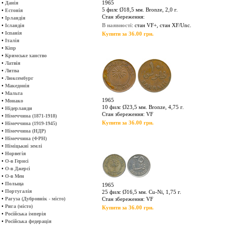
•
1965
Данія
5 филс Ø18,5 мм. Bronze, 2,0 г.
•
Естонія
Стан збереження:
•
Ірландія
•
В наявності
: стан VF+, стан XF/Unc.
Ісландія
•
Іспанія
Купити за 36.00 грн.
•
Італія
•
Кіпр
•
Кримське ханство
•
Латвія
•
Литва
•
Люксембург
•
Македонія
•
Мальта
1965
•
Монако
10 филс Ø23,5 мм. Bronze, 4,75 г.
•
Нідерланди
Стан збереження: VF
•
Німеччина (1871-1918)
Купити за 36.00 грн.
•
Німеччина (1919-1945)
•
Німеччина (НДР)
•
Німеччина (ФРН)
•
Німіцькиі землі
•
Норвегія
•
О-в Гернсі
•
О-в Джерсі
•
О-в Мен
•
Польща
1965
•
Португалія
25 филс Ø16,5 мм. Cu-Ni, 1,75 г.
•
Рагуза (Дубровнік - місто)
Стан збереження: VF
•
Рига (місто)
Купити за 36.00 грн.
•
Російська імперія
•
Російська федерація