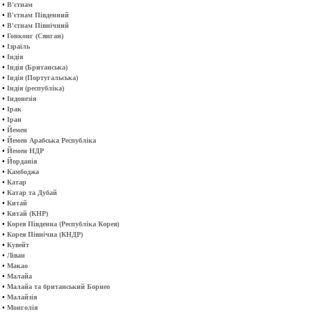
•
В'єтнам
•
В'єтнам Південний
•
В'єтнам Північний
•
Гонконг (Сянган)
•
Ізраїль
•
Індія
•
Індія (Британська)
•
Індія (Португальська)
•
Індія (республіка)
•
Індонезія
•
Ірак
•
Іран
•
Йемен
•
Йемен Арабська Республіка
•
Йемен НДР
•
Йорданія
•
Камбоджа
•
Катар
•
Катар та Дубай
•
Китай
•
Китай (КНР)
•
Корея Південна (Республіка Корея)
•
Корея Північна (КНДР)
•
Кувейт
•
Ліван
•
Макао
•
Малайа
•
Малайа та британський Борнео
•
Малайзія
•
Монголія