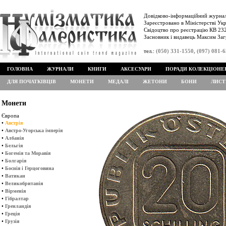
Довідково-інформаційний журнал
Зареєстровано в Міністерстві Укр
Свідоцтво про реєстрацію КВ 232
Засновник і видавець Максим Заг
тел.:
(050) 331-1550, (097) 081-
ГОЛОВНА
ЖУРНАЛИ
КНИГИ
АКСЕСУАРИ
ПОРАДИ КОЛЕКЦІОНЕ
ДЛЯ ПОЧАТКІВЦІВ
МОНЕТИ
МЕДАЛІ
ЖЕТОНИ
БОНИ
ЛИСТ
Монети
Європа
•
Австрія
•
Австро-Угорська імперія
•
Албанія
•
Бельгія
•
Богемія та Моравія
•
Болгарія
•
Боснія і Герцоговина
•
Ватикан
•
Великобританія
•
Вірменія
•
Гібралтар
•
Гренландія
•
Греція
•
Грузія