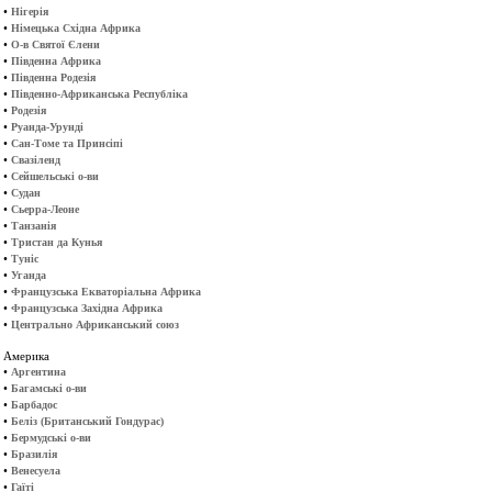
•
Нігерія
•
Німецька Східна Африка
•
О-в Святої Єлени
•
Південна Африка
•
Південна Родезія
•
Південно-Африканська Республіка
•
Родезія
•
Руанда-Урунді
•
Сан-Томе та Принсіпі
•
Свазіленд
•
Сейшельські о-ви
•
Судан
•
Сьерра-Леоне
•
Танзанія
•
Тристан да Кунья
•
Туніс
•
Уганда
•
Французська Екваторіальна Африка
•
Французська Західна Африка
•
Центрально Африканський союз
Америка
•
Аргентина
•
Багамські о-ви
•
Барбадос
•
Беліз (Британський Гондурас)
•
Бермудські о-ви
•
Бразилія
•
Венесуела
•
Гаїті