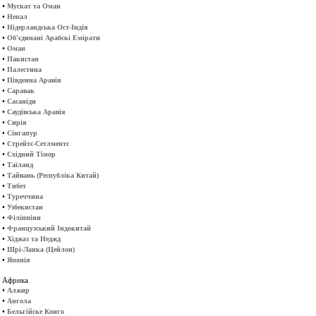
•
Мускат та Оман
•
Непал
•
Нідерландська Ост-Індія
•
Об'єдинані Арабскі Емірати
•
Оман
•
Пакистан
•
Палестина
•
Південна Аравія
•
Саравак
•
Сасаніди
•
Саудівська Аравія
•
Сирія
•
Сінгапур
•
Стрейтс-Сетлментс
•
Східний Тімор
•
Таїланд
•
Тайвань (Республіка Китай)
•
Тибет
•
Туреччина
•
Узбекистан
•
Філіппіни
•
Французський Індокитай
•
Хіджаз та Неджд
•
Шрі-Ланка (Цейлон)
•
Японія
Африка
•
Алжир
•
Ангола
•
Бельгійске Конго