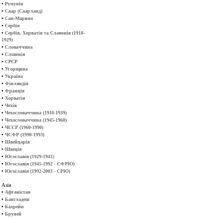
•
Румунія
•
Саар (Саарланд)
•
Сан-Марино
•
Сербія
•
Сербія, Хорватія та Славонія (1918-
1929)
•
Словаччина
•
Словенія
•
СРСР
•
Угорщина
•
Україна
•
Фінляндія
•
Франція
•
Хорватія
•
Чехія
•
Чехословаччина (1918-1939)
•
Чехословаччина (1945-1960)
•
ЧССР (1960-1990)
•
ЧСФР (1990-1993)
•
Швейцарія
•
Швеція
•
Югославія (1929-1941)
•
Югославія (1945-1992 - СФРЮ)
•
Югославія (1992-2003 - СРЮ)
Азія
•
Афганістан
•
Бангладеш
•
Бахрейн
•
Бруней