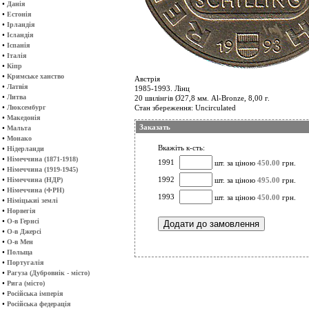
•
Данія
•
Естонія
•
Ірландія
•
Ісландія
•
Іспанія
•
Італія
•
Кіпр
•
Кримське ханство
Австрія
•
Латвія
1985-1993. Лінц
•
Литва
20 шилінгів Ø27,8 мм. Al-Bronze, 8,00 г.
•
Люксембург
Стан збереження: Uncirculated
•
Македонія
Заказать
•
Мальта
•
Монако
Вкажіть к-сть:
•
Нідерланди
•
Німеччина (1871-1918)
1991
шт. за ціною
450.00
грн.
•
Німеччина (1919-1945)
•
1992
Німеччина (НДР)
шт. за ціною
495.00
грн.
•
Німеччина (ФРН)
1993
шт. за ціною
450.00
грн.
•
Німіцькиі землі
•
Норвегія
•
О-в Гернсі
•
О-в Джерсі
•
О-в Мен
•
Польща
•
Португалія
•
Рагуза (Дубровнік - місто)
•
Рига (місто)
•
Російська імперія
•
Російська федерація