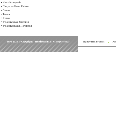
•
Нова Каледонія
•
Папуа — Нова Гвінея
•
Самоа
•
Тонга
•
Фіджи
•
Французська Океанія
•
Французськая Полінезія
1996-2026 © Copyright "Нумізматика і Фалеристика"
Придбати журнал
Ре