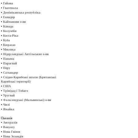
•
Гайана
•
Гватемала
•
Домініканська республіка
•
Еквадор
•
Кайманови о-ви
•
Канада
•
Колумбія
•
Коста-Ріка
•
Куба
•
Кюрасао
•
Мексика
•
Нідерландські Антільськие о-ви
•
Панама
•
Парагвай
•
Перу
•
Сальвадор
•
Східно-Карибські штати (Британські
Карибські території)
•
США
•
Трінідад і Тобаго
•
Уругвай
•
Фолклендські (Мальвинські) о-ви
•
Чилі
•
Ямайка
Океанія
•
Австралія
•
Вануату
•
Нова Гвінея
•
Нова Зеландія