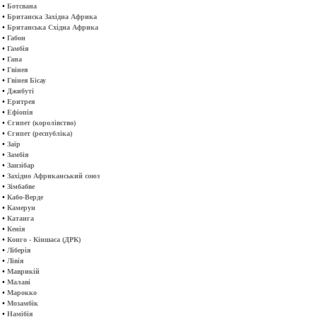
•
Ботсвана
•
Британска Західна Африка
•
Британська Східна Африка
•
Габон
•
Гамбія
•
Гана
•
Гвінея
•
Гвінея Бісау
•
Джибуті
•
Еритрея
•
Ефіопія
•
Єгипет (королівство)
•
Єгипет (республіка)
•
Заїр
•
Замбія
•
Занзібар
•
Західно Африканський союз
•
Зімбабве
•
Кабо-Верде
•
Камерун
•
Катанга
•
Кенія
•
Конго - Кіншаса (ДРК)
•
Ліберія
•
Лівія
•
Маврикій
•
Малаві
•
Марокко
•
Мозамбік
•
Намібія