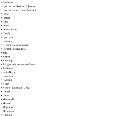
•
Ботсвана
•
Британска Західна Африка
•
Британська Східна Африка
•
Габон
•
Гамбія
•
Гана
•
Гвінея
•
Гвінея Бісау
•
Джибуті
•
Еритрея
•
Ефіопія
•
Єгипет (королівство)
•
Єгипет (республіка)
•
Заїр
•
Замбія
•
Занзібар
•
Західно Африканський союз
•
Зімбабве
•
Кабо-Верде
•
Камерун
•
Катанга
•
Кенія
•
Конго - Кіншаса (ДРК)
•
Ліберія
•
Лівія
•
Маврикій
•
Малаві
•
Марокко
•
Мозамбік
•
Намібія