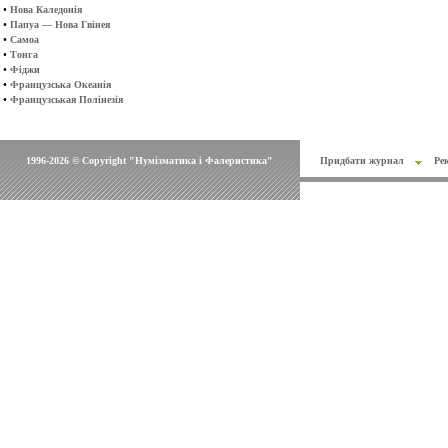
•
Нова Каледонія
•
Папуа — Нова Гвінея
•
Самоа
•
Тонга
•
Фіджи
•
Французська Океанія
•
Французськая Полінезія
1996-2026 © Copyright "Нумізматика і Фалеристика"
Придбати журнал
Ре