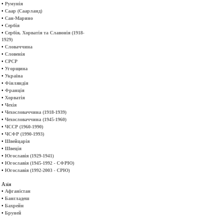
•
Румунія
•
Саар (Саарланд)
•
Сан-Марино
•
Сербія
•
Сербія, Хорватія та Славонія (1918-
1929)
•
Словаччина
•
Словенія
•
СРСР
•
Угорщина
•
Україна
•
Фінляндія
•
Франція
•
Хорватія
•
Чехія
•
Чехословаччина (1918-1939)
•
Чехословаччина (1945-1960)
•
ЧССР (1960-1990)
•
ЧСФР (1990-1993)
•
Швейцарія
•
Швеція
•
Югославія (1929-1941)
•
Югославія (1945-1992 - СФРЮ)
•
Югославія (1992-2003 - СРЮ)
Азія
•
Афганістан
•
Бангладеш
•
Бахрейн
•
Бруней