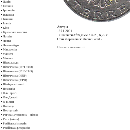
•
Данія
•
Естонія
•
Ірландія
•
Ісландія
•
Іспанія
•
Італія
Австрія
•
Кіпр
1974-2001
•
Кримське ханство
10 шилінгів Ø26,0 мм. Cu-Ni, 6,20 г.
•
Латвія
Стан збереження: Uncirculated -
•
Литва
•
Люксембург
Немає в наявності
•
Македонія
•
Мальта
•
Монако
•
Нідерланди
•
Німеччина (1871-1918)
•
Німеччина (1919-1945)
•
Німеччина (НДР)
•
Німеччина (ФРН)
•
Німіцькиі землі
•
Норвегія
•
О-в Гернсі
•
О-в Джерсі
•
О-в Мен
•
Польща
•
Португалія
•
Рагуза (Дубровнік - місто)
•
Рига (місто)
•
Російська імперія
•
Російська федерація