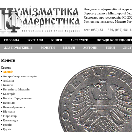
Довідково-інформаційний журнал
Зареєстровано в Міністерстві Укр
Свідоцтво про реєстрацію КВ 232
Засновник і видавець Максим Заг
тел.:
(050) 331-1550, (097) 081-
ГОЛОВНА
ЖУРНАЛИ
КНИГИ
АКСЕСУАРИ
ПОРАДИ КОЛЕКЦІОНЕ
ДЛЯ ПОЧАТКІВЦІВ
МОНЕТИ
МЕДАЛІ
ЖЕТОНИ
БОНИ
ЛИСТ
Монети
Європа
•
Австрія
•
Австро-Угорська імперія
•
Албанія
•
Бельгія
•
Богемія та Моравія
•
Болгарія
•
Боснія і Герцоговина
•
Ватикан
•
Великобританія
•
Вірменія
•
Гібралтар
•
Гренландія
•
Греція
•
Грузія