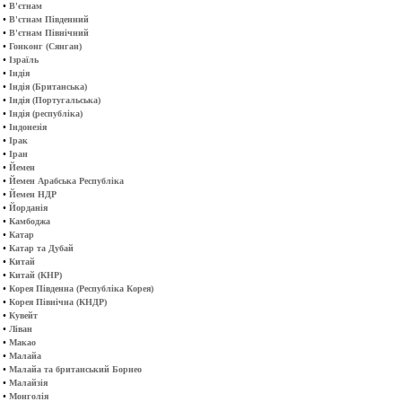
•
В'єтнам
•
В'єтнам Південний
•
В'єтнам Північний
•
Гонконг (Сянган)
•
Ізраїль
•
Індія
•
Індія (Британська)
•
Індія (Португальська)
•
Індія (республіка)
•
Індонезія
•
Ірак
•
Іран
•
Йемен
•
Йемен Арабська Республіка
•
Йемен НДР
•
Йорданія
•
Камбоджа
•
Катар
•
Катар та Дубай
•
Китай
•
Китай (КНР)
•
Корея Південна (Республіка Корея)
•
Корея Північна (КНДР)
•
Кувейт
•
Ліван
•
Макао
•
Малайа
•
Малайа та британський Борнео
•
Малайзія
•
Монголія