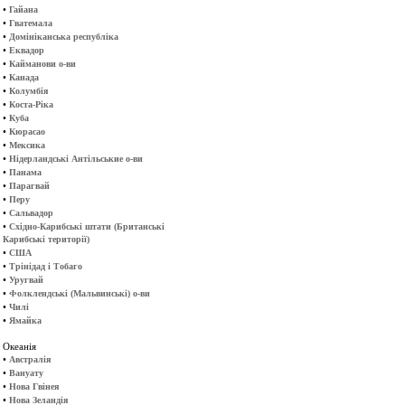
•
Гайана
•
Гватемала
•
Домініканська республіка
•
Еквадор
•
Кайманови о-ви
•
Канада
•
Колумбія
•
Коста-Ріка
•
Куба
•
Кюрасао
•
Мексика
•
Нідерландські Антільськие о-ви
•
Панама
•
Парагвай
•
Перу
•
Сальвадор
•
Східно-Карибські штати (Британські
Карибські території)
•
США
•
Трінідад і Тобаго
•
Уругвай
•
Фолклендські (Мальвинські) о-ви
•
Чилі
•
Ямайка
Океанія
•
Австралія
•
Вануату
•
Нова Гвінея
•
Нова Зеландія