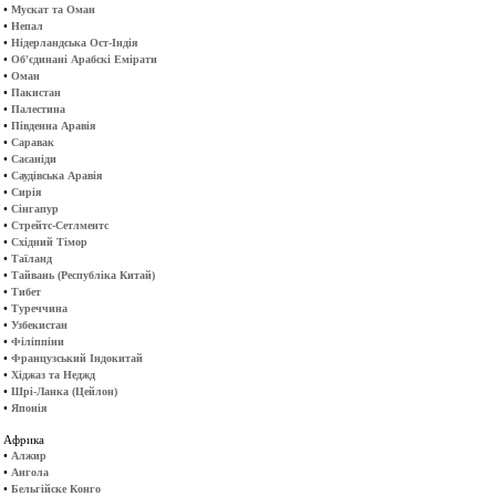
•
Мускат та Оман
•
Непал
•
Нідерландська Ост-Індія
•
Об'єдинані Арабскі Емірати
•
Оман
•
Пакистан
•
Палестина
•
Південна Аравія
•
Саравак
•
Сасаніди
•
Саудівська Аравія
•
Сирія
•
Сінгапур
•
Стрейтс-Сетлментс
•
Східний Тімор
•
Таїланд
•
Тайвань (Республіка Китай)
•
Тибет
•
Туреччина
•
Узбекистан
•
Філіппіни
•
Французський Індокитай
•
Хіджаз та Неджд
•
Шрі-Ланка (Цейлон)
•
Японія
Африка
•
Алжир
•
Ангола
•
Бельгійске Конго