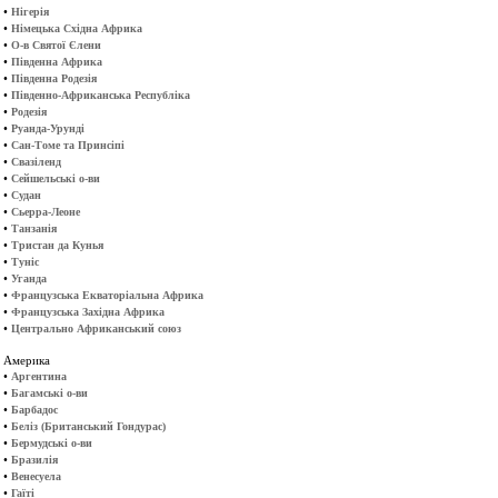
•
Нігерія
•
Німецька Східна Африка
•
О-в Святої Єлени
•
Південна Африка
•
Південна Родезія
•
Південно-Африканська Республіка
•
Родезія
•
Руанда-Урунді
•
Сан-Томе та Принсіпі
•
Свазіленд
•
Сейшельські о-ви
•
Судан
•
Сьерра-Леоне
•
Танзанія
•
Тристан да Кунья
•
Туніс
•
Уганда
•
Французська Екваторіальна Африка
•
Французська Західна Африка
•
Центрально Африканський союз
Америка
•
Аргентина
•
Багамські о-ви
•
Барбадос
•
Беліз (Британський Гондурас)
•
Бермудські о-ви
•
Бразилія
•
Венесуела
•
Гаїті