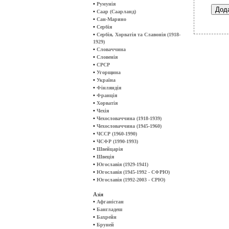
•
Румунія
•
Саар (Саарланд)
•
Сан-Марино
•
Сербія
•
Сербія, Хорватія та Славонія (1918-
1929)
•
Словаччина
•
Словенія
•
СРСР
•
Угорщина
•
Україна
•
Фінляндія
•
Франція
•
Хорватія
•
Чехія
•
Чехословаччина (1918-1939)
•
Чехословаччина (1945-1960)
•
ЧССР (1960-1990)
•
ЧСФР (1990-1993)
•
Швейцарія
•
Швеція
•
Югославія (1929-1941)
•
Югославія (1945-1992 - СФРЮ)
•
Югославія (1992-2003 - СРЮ)
Азія
•
Афганістан
•
Бангладеш
•
Бахрейн
•
Бруней