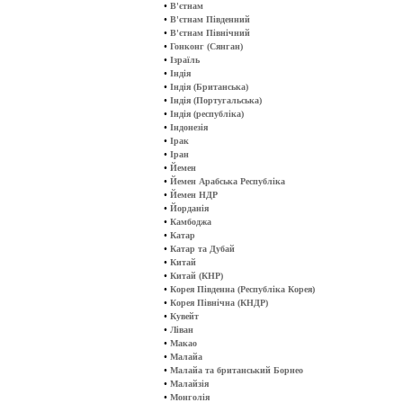
•
В'єтнам
•
В'єтнам Південний
•
В'єтнам Північний
•
Гонконг (Сянган)
•
Ізраїль
•
Індія
•
Індія (Британська)
•
Індія (Португальська)
•
Індія (республіка)
•
Індонезія
•
Ірак
•
Іран
•
Йемен
•
Йемен Арабська Республіка
•
Йемен НДР
•
Йорданія
•
Камбоджа
•
Катар
•
Катар та Дубай
•
Китай
•
Китай (КНР)
•
Корея Південна (Республіка Корея)
•
Корея Північна (КНДР)
•
Кувейт
•
Ліван
•
Макао
•
Малайа
•
Малайа та британський Борнео
•
Малайзія
•
Монголія