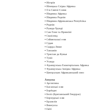
•
Нігерія
•
Німецька Східна Африка
•
О-в Святої Єлени
•
Південна Африка
•
Південна Родезія
•
Південно-Африканська Республіка
•
Родезія
•
Руанда-Урунді
•
Сан-Томе та Принсіпі
•
Свазіленд
•
Сейшельські о-ви
•
Судан
•
Сьерра-Леоне
•
Танзанія
•
Тристан да Кунья
•
Туніс
•
Уганда
•
Французська Екваторіальна Африка
•
Французська Західна Африка
•
Центрально Африканський союз
Америка
•
Аргентина
•
Багамські о-ви
•
Барбадос
•
Беліз (Британський Гондурас)
•
Бермудські о-ви
•
Бразилія
•
Венесуела
•
Гаїті