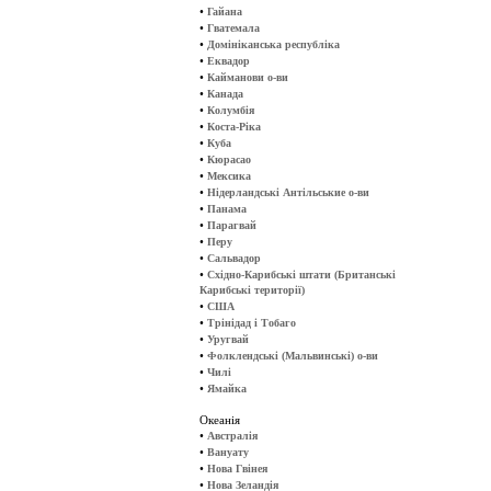
•
Гайана
•
Гватемала
•
Домініканська республіка
•
Еквадор
•
Кайманови о-ви
•
Канада
•
Колумбія
•
Коста-Ріка
•
Куба
•
Кюрасао
•
Мексика
•
Нідерландські Антільськие о-ви
•
Панама
•
Парагвай
•
Перу
•
Сальвадор
•
Східно-Карибські штати (Британські
Карибські території)
•
США
•
Трінідад і Тобаго
•
Уругвай
•
Фолклендські (Мальвинські) о-ви
•
Чилі
•
Ямайка
Океанія
•
Австралія
•
Вануату
•
Нова Гвінея
•
Нова Зеландія