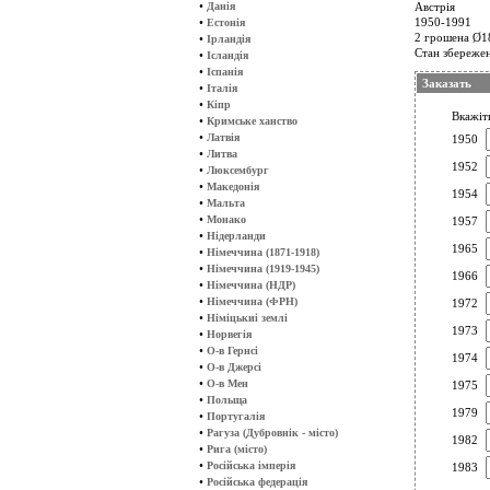
•
Данія
Австрія
•
1950-1991
Естонія
2 грошена Ø18
•
Ірландія
Стан збереже
•
Ісландія
•
Іспанія
Заказать
•
Італія
•
Кіпр
Вкажіть
•
Кримське ханство
•
Латвія
1950
•
Литва
1952
•
Люксембург
•
Македонія
1954
•
Мальта
•
Монако
1957
•
Нідерланди
1965
•
Німеччина (1871-1918)
•
Німеччина (1919-1945)
1966
•
Німеччина (НДР)
•
Німеччина (ФРН)
1972
•
Німіцькиі землі
1973
•
Норвегія
•
О-в Гернсі
1974
•
О-в Джерсі
•
О-в Мен
1975
•
Польща
1979
•
Португалія
•
Рагуза (Дубровнік - місто)
1982
•
Рига (місто)
•
Російська імперія
1983
•
Російська федерація