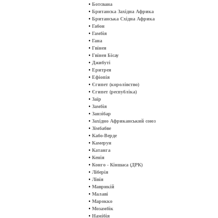
•
Ботсвана
•
Британска Західна Африка
•
Британська Східна Африка
•
Габон
•
Гамбія
•
Гана
•
Гвінея
•
Гвінея Бісау
•
Джибуті
•
Еритрея
•
Ефіопія
•
Єгипет (королівство)
•
Єгипет (республіка)
•
Заїр
•
Замбія
•
Занзібар
•
Західно Африканський союз
•
Зімбабве
•
Кабо-Верде
•
Камерун
•
Катанга
•
Кенія
•
Конго - Кіншаса (ДРК)
•
Ліберія
•
Лівія
•
Маврикій
•
Малаві
•
Марокко
•
Мозамбік
•
Намібія