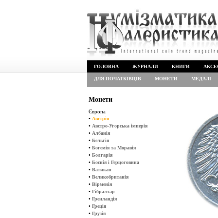
ГОЛОВНА
ЖУРНАЛИ
КНИГИ
АКСЕ
ДЛЯ ПОЧАТКІВЦІВ
МОНЕТИ
МЕДАЛІ
Монети
Європа
•
Австрія
•
Австро-Угорська імперія
•
Албанія
•
Бельгія
•
Богемія та Моравія
•
Болгарія
•
Боснія і Герцоговина
•
Ватикан
•
Великобританія
•
Вірменія
•
Гібралтар
•
Гренландія
•
Греція
•
Грузія