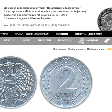
Довідково-інформаційний журнал "Нумізматика і фалеристика"
Зареєстровано в Міністерстві України у справах преси та інформації
Свідоцтво про реєстрацію КВ 2322 від 05.11.1996 р.
Засновник і видавець Максим Загреба
тел.:
(050) 331-1550, (097) 081-6571, (050) 334-0722
СУАРИ
ПОРАДИ КОЛЕКЦІОНЕРАМ
НОВИНИ
ОПЛАТА І ДОСТАВКА
І
ЖЕТОНИ
БОНИ
ЛИСТІВКИ
НАГОРОДИ
АУКЦІОН
•
•
•
Всі монети
Набори монет
Підборки монет
Обі