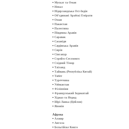
•
Мускат та Оман
•
Непал
•
Нідерландська Ост-Індія
•
Об'єдинані Арабскі Емірати
•
Оман
•
Пакистан
•
Палестина
•
Південна Аравія
•
Саравак
•
Сасаніди
•
Саудівська Аравія
•
Сирія
•
Сінгапур
•
Стрейтс-Сетлментс
•
Східний Тімор
•
Таїланд
•
Тайвань (Республіка Китай)
•
Тибет
•
Туреччина
•
Узбекистан
•
Філіппіни
•
Французський Індокитай
•
Хіджаз та Неджд
•
Шрі-Ланка (Цейлон)
•
Японія
Африка
•
Алжир
•
Ангола
•
Бельгійске Конго