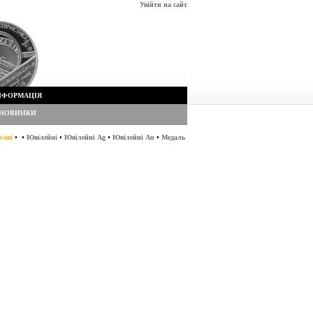
Увійти на сайт
НФОРМАЦІЯ
НОВИНКИ
•
•
•
•
•
гові
Ювілейні
Ювілейні Ag
Ювілейні Au
Медаль