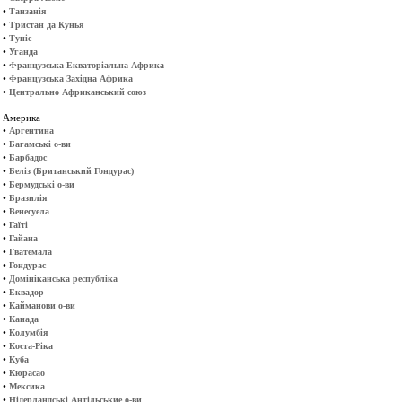
•
Танзанія
•
Тристан да Кунья
•
Туніс
•
Уганда
•
Французська Екваторіальна Африка
•
Французська Західна Африка
•
Центрально Африканський союз
Америка
•
Аргентина
•
Багамські о-ви
•
Барбадос
•
Беліз (Британський Гондурас)
•
Бермудські о-ви
•
Бразилія
•
Венесуела
•
Гаїті
•
Гайана
•
Гватемала
•
Гондурас
•
Домініканська республіка
•
Еквадор
•
Кайманови о-ви
•
Канада
•
Колумбія
•
Коста-Ріка
•
Куба
•
Кюрасао
•
Мексика
•
Нідерландські Антільськие о-ви