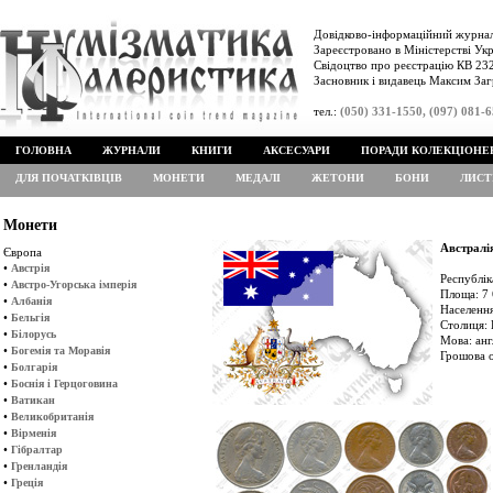
Довідково-інформаційний журнал
Зареєстровано в Міністерстві Укр
Свідоцтво про реєстрацію КВ 232
Засновник і видавець Максим Заг
тел.:
(050) 331-1550, (097) 081-
ГОЛОВНА
ЖУРНАЛИ
КНИГИ
АКСЕСУАРИ
ПОРАДИ КОЛЕКЦІОНЕ
ДЛЯ ПОЧАТКІВЦІВ
МОНЕТИ
МЕДАЛІ
ЖЕТОНИ
БОНИ
ЛИСТ
Монети
Австралі
Європа
•
Австрія
Республік
•
Австро-Угорська імперія
Площа: 7 
•
Албанія
Населення
•
Бельгія
Столиця: 
•
Білорусь
Мова: анг
•
Богемія та Моравія
Грошова о
•
Болгарія
•
Боснія і Герцоговина
•
Ватикан
•
Великобританія
•
Вірменія
•
Гібралтар
•
Гренландія
•
Греція