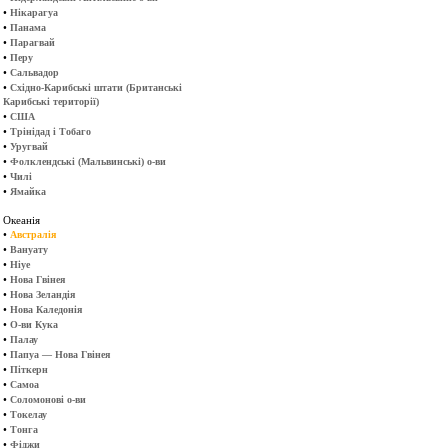
•
Нікарагуа
•
Панама
•
Парагвай
•
Перу
•
Сальвадор
•
Східно-Карибські штати (Британські
Карибські території)
•
США
•
Трінідад і Тобаго
•
Уругвай
•
Фолклендські (Мальвинські) о-ви
•
Чилі
•
Ямайка
Океанія
•
Австралія
•
Вануату
•
Ніуе
•
Нова Гвінея
•
Нова Зеландія
•
Нова Каледонія
•
О-ви Кука
•
Палау
•
Папуа — Нова Гвінея
•
Піткерн
•
Самоа
•
Соломонові о-ви
•
Токелау
•
Тонга
•
Фіджи