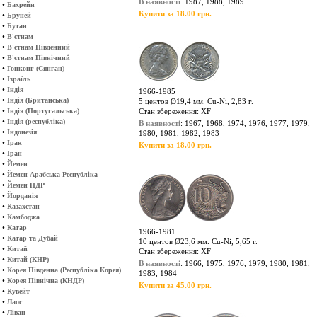
В наявності
: 1987, 1988, 1989
•
Бахрейн
Купити за 18.00 грн.
•
Бруней
•
Бутан
•
В'єтнам
•
В'єтнам Південний
•
В'єтнам Північний
•
Гонконг (Сянган)
•
Ізраїль
•
Індія
1966-1985
•
Індія (Британська)
5 центов Ø19,4 мм. Cu-Ni, 2,83 г.
•
Індія (Португальська)
Стан збереження: XF
•
Індія (республіка)
В наявності
: 1967, 1968, 1974, 1976, 1977, 1979,
•
Індонезія
1980, 1981, 1982, 1983
•
Ірак
Купити за 18.00 грн.
•
Іран
•
Йемен
•
Йемен Арабська Республіка
•
Йемен НДР
•
Йорданія
•
Казахстан
•
Камбоджа
•
Катар
1966-1981
•
Катар та Дубай
10 центов Ø23,6 мм. Cu-Ni, 5,65 г.
•
Китай
Стан збереження: XF
•
Китай (КНР)
В наявності
: 1966, 1975, 1976, 1979, 1980, 1981,
•
Корея Південна (Республіка Корея)
1983, 1984
•
Корея Північна (КНДР)
Купити за 45.00 грн.
•
Кувейт
•
Лаос
•
Ліван