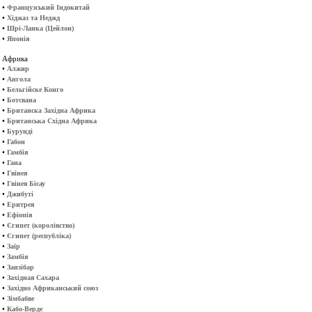
•
Французський Індокитай
•
Хіджаз та Неджд
•
Шрі-Ланка (Цейлон)
•
Японія
Африка
•
Алжир
•
Ангола
•
Бельгійске Конго
•
Ботсвана
•
Британска Західна Африка
•
Британська Східна Африка
•
Бурунді
•
Габон
•
Гамбія
•
Гана
•
Гвінея
•
Гвінея Бісау
•
Джибуті
•
Еритрея
•
Ефіопія
•
Єгипет (королівство)
•
Єгипет (республіка)
•
Заїр
•
Замбія
•
Занзібар
•
Західная Сахара
•
Західно Африканський союз
•
Зімбабве
•
Кабо-Верде