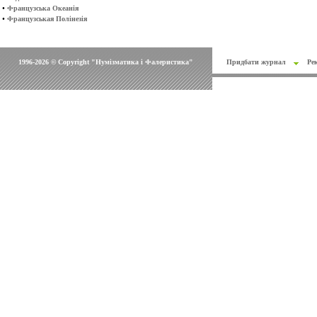
•
Французська Океанія
•
Французськая Полінезія
1996-2026 © Copyright "Нумізматика і Фалеристика"
Придбати журнал
Ре