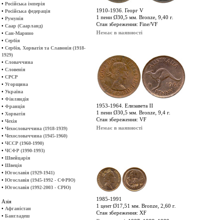
•
Російська імперія
1910-1936. Георг V
•
Російська федерація
1 пени Ø30,5 мм. Bronze, 9,40 г.
•
Румунія
Стан збереження: Fine/VF
•
Саар (Саарланд)
Немає в наявності
•
Сан-Марино
•
Сербія
•
Сербія, Хорватія та Славонія (1918-
1929)
•
Словаччина
•
Словенія
•
СРСР
•
Угорщина
•
Україна
•
Фінляндія
1953-1964. Елизавета ІІ
•
Франція
1 пени Ø30,5 мм. Bronze, 9,4 г.
•
Хорватія
Стан збереження: VF
•
Чехія
Немає в наявності
•
Чехословаччина (1918-1939)
•
Чехословаччина (1945-1960)
•
ЧССР (1960-1990)
•
ЧСФР (1990-1993)
•
Швейцарія
•
Швеція
•
Югославія (1929-1941)
•
Югославія (1945-1992 - СФРЮ)
•
Югославія (1992-2003 - СРЮ)
1985-1991
Азія
1 цент Ø17,51 мм. Bronze, 2,60 г.
•
Афганістан
Стан збереження: XF
•
Бангладеш