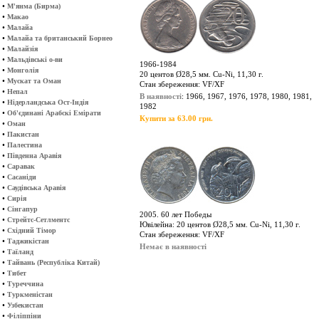
•
М'янма (Бирма)
•
Макао
•
Малайа
•
Малайа та британський Борнео
•
Малайзія
•
Мальдівські о-ви
1966-1984
•
Монголія
20 центов Ø28,5 мм. Cu-Ni, 11,30 г.
•
Мускат та Оман
Стан збереження: VF/XF
•
Непал
В наявності
: 1966, 1967, 1976, 1978, 1980, 1981,
•
Нідерландська Ост-Індія
1982
•
Об'єдинані Арабскі Емірати
Купити за 63.00 грн.
•
Оман
•
Пакистан
•
Палестина
•
Південна Аравія
•
Саравак
•
Сасаніди
•
Саудівська Аравія
•
Сирія
•
Сінгапур
2005. 60 лет Победы
•
Стрейтс-Сетлментс
Ювілейна: 20 центов Ø28,5 мм. Cu-Ni, 11,30 г.
•
Східний Тімор
Стан збереження: VF/XF
•
Таджикістан
Немає в наявності
•
Таїланд
•
Тайвань (Республіка Китай)
•
Тибет
•
Туреччина
•
Туркменістан
•
Узбекистан
•
Філіппіни