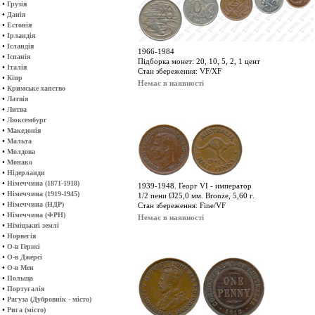
•
Грузія
•
Данія
•
Естонія
•
Ірландія
•
Ісландія
1966-1984
•
Іспанія
Підборка монет: 20, 10, 5, 2, 1 цент
•
Італія
Стан збереження: VF/XF
•
Кіпр
Немає в наявності
•
Кримське ханство
•
Латвія
•
Литва
•
Люксембург
•
Македонія
•
Мальта
•
Молдова
•
Монако
•
Нідерланди
•
Німеччина (1871-1918)
1939-1948. Георг VІ - император
•
Німеччина (1919-1945)
1/2 пени Ø25,0 мм. Bronze, 5,60 г.
•
Німеччина (НДР)
Стан збереження: Fine/VF
•
Німеччина (ФРН)
Немає в наявності
•
Німіцькиі землі
•
Норвегія
•
О-в Гернсі
•
О-в Джерсі
•
О-в Мен
•
Польща
•
Португалія
•
Рагуза (Дубровнік - місто)
•
Рига (місто)