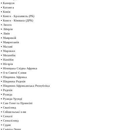
•
Камерун
•
Катанга
•
Кенія
•
Конго - Бразавиль (РК)
•
Конго - Кіншаса (ДРК)
•
Лесото
•
Ліберія
•
Лівія
•
Маврикій
•
Мавританія
•
Малаві
•
Марокко
•
Мозамбік
•
Намібія
•
Нігерія
•
Німецька Східна Африка
•
О-в Святої Єлени
•
Південна Африка
•
Південна Родезія
•
Південно-Африканська Республіка
•
Родезія
•
Руанда
•
Руанда-Урунді
•
Сан-Томе та Принсіпі
•
Свазіленд
•
Сейшельські о-ви
•
Сомалі
•
Сомаліленд
•
Судан
•
Сьерра-Леоне