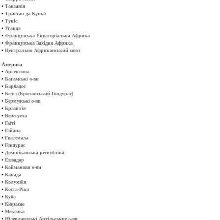
•
Танзанія
•
Тристан да Кунья
•
Туніс
•
Уганда
•
Французська Екваторіальна Африка
•
Французська Західна Африка
•
Центрально Африканський союз
Америка
•
Аргентина
•
Багамські о-ви
•
Барбадос
•
Беліз (Британський Гондурас)
•
Бермудські о-ви
•
Бразилія
•
Венесуела
•
Гаїті
•
Гайана
•
Гватемала
•
Гондурас
•
Домініканська республіка
•
Еквадор
•
Кайманови о-ви
•
Канада
•
Колумбія
•
Коста-Ріка
•
Куба
•
Кюрасао
•
Мексика
•
Нідерландські Антільськие о-ви