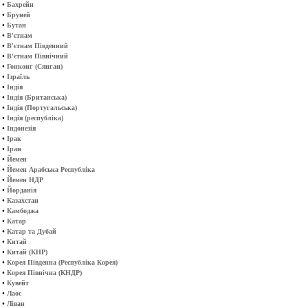
•
Бахрейн
•
Бруней
•
Бутан
•
В'єтнам
•
В'єтнам Південний
•
В'єтнам Північний
•
Гонконг (Сянган)
•
Ізраїль
•
Індія
•
Індія (Британська)
•
Індія (Португальська)
•
Індія (республіка)
•
Індонезія
•
Ірак
•
Іран
•
Йемен
•
Йемен Арабська Республіка
•
Йемен НДР
•
Йорданія
•
Казахстан
•
Камбоджа
•
Катар
•
Катар та Дубай
•
Китай
•
Китай (КНР)
•
Корея Південна (Республіка Корея)
•
Корея Північна (КНДР)
•
Кувейт
•
Лаос
•
Ліван