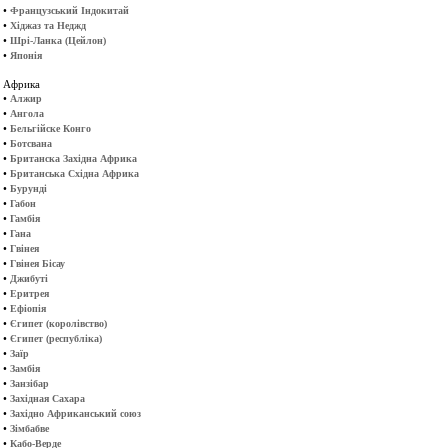
•
Французський Індокитай
•
Хіджаз та Неджд
•
Шрі-Ланка (Цейлон)
•
Японія
Африка
•
Алжир
•
Ангола
•
Бельгійске Конго
•
Ботсвана
•
Британска Західна Африка
•
Британська Східна Африка
•
Бурунді
•
Габон
•
Гамбія
•
Гана
•
Гвінея
•
Гвінея Бісау
•
Джибуті
•
Еритрея
•
Ефіопія
•
Єгипет (королівство)
•
Єгипет (республіка)
•
Заїр
•
Замбія
•
Занзібар
•
Західная Сахара
•
Західно Африканський союз
•
Зімбабве
•
Кабо-Верде