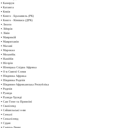
•
Камерун
•
Катанга
•
Кенія
•
Конго - Бразавиль (РК)
•
Конго - Кіншаса (ДРК)
•
Лесото
•
Ліберія
•
Лівія
•
Маврикій
•
Мавританія
•
Малаві
•
Марокко
•
Мозамбік
•
Намібія
•
Нігерія
•
Німецька Східна Африка
•
О-в Святої Єлени
•
Південна Африка
•
Південна Родезія
•
Південно-Африканська Республіка
•
Родезія
•
Руанда
•
Руанда-Урунді
•
Сан-Томе та Принсіпі
•
Свазіленд
•
Сейшельські о-ви
•
Сомалі
•
Сомаліленд
•
Судан
•
Сьерра-Леоне