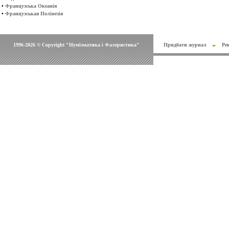
•
Французська Океанія
•
Французськая Полінезія
1996-2026 © Copyright "Нумізматика і Фалеристика"
Придбати журнал
Ре