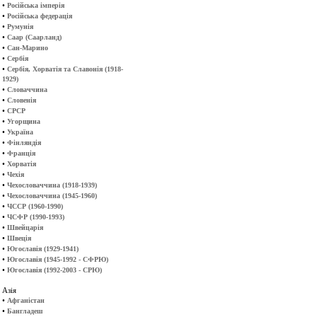
•
Російська імперія
•
Російська федерація
•
Румунія
•
Саар (Саарланд)
•
Сан-Марино
•
Сербія
•
Сербія, Хорватія та Славонія (1918-
1929)
•
Словаччина
•
Словенія
•
СРСР
•
Угорщина
•
Україна
•
Фінляндія
•
Франція
•
Хорватія
•
Чехія
•
Чехословаччина (1918-1939)
•
Чехословаччина (1945-1960)
•
ЧССР (1960-1990)
•
ЧСФР (1990-1993)
•
Швейцарія
•
Швеція
•
Югославія (1929-1941)
•
Югославія (1945-1992 - СФРЮ)
•
Югославія (1992-2003 - СРЮ)
Азія
•
Афганістан
•
Бангладеш