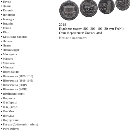
•
Грузія
•
Данія
•
Естонія
•
Ірландія
•
Ісландія
•
Іспанія
2018
•
Італія
Підборка монет: 500, 200, 100, 50 сум Fe(Ni)
•
Кіпр
Стан збереження: Uncirculated
•
Кримське ханство
Немає в наявності
•
Латвія
•
Литва
•
Люксембург
•
Македонія
•
Мальта
•
Молдова
•
Монако
•
Нідерланди
•
Німеччина (1871-1918)
•
Німеччина (1919-1945)
•
Німеччина (НДР)
•
Німеччина (ФРН)
•
Німіцькиі землі
•
Норвегія
•
О-в Гернсі
•
О-в Джерсі
•
О-в Мен
•
Польща
•
Португалія
•
Рагуза (Дубровнік - місто)
•
Рига (місто)