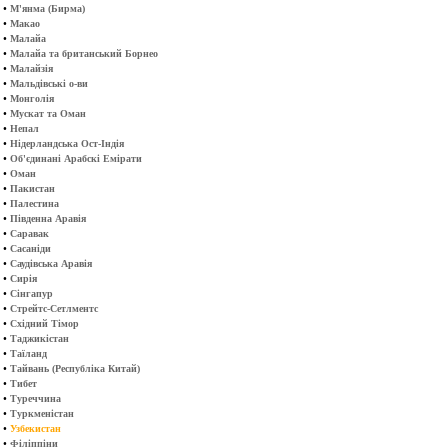
•
М'янма (Бирма)
•
Макао
•
Малайа
•
Малайа та британський Борнео
•
Малайзія
•
Мальдівські о-ви
•
Монголія
•
Мускат та Оман
•
Непал
•
Нідерландська Ост-Індія
•
Об'єдинані Арабскі Емірати
•
Оман
•
Пакистан
•
Палестина
•
Південна Аравія
•
Саравак
•
Сасаніди
•
Саудівська Аравія
•
Сирія
•
Сінгапур
•
Стрейтс-Сетлментс
•
Східний Тімор
•
Таджикістан
•
Таїланд
•
Тайвань (Республіка Китай)
•
Тибет
•
Туреччина
•
Туркменістан
•
Узбекистан
•
Філіппіни