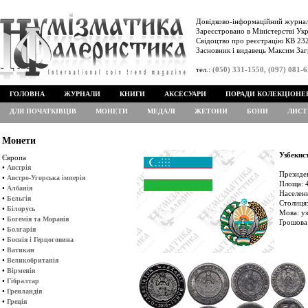
Довідково-інформаційний журнал
Зареєстровано в Міністерстві Укр
Свідоцтво про реєстрацію КВ 232
Засновник і видавець Максим Заг
тел.:
(050) 331-1550, (097) 081-
ГОЛОВНА
ЖУРНАЛИ
КНИГИ
АКСЕСУАРИ
ПОРАДИ КОЛЕКЦІОНЕ
ДЛЯ ПОЧАТКІВЦІВ
МОНЕТИ
МЕДАЛІ
ЖЕТОНИ
БОНИ
ЛИСТ
Монети
Узбекис
Європа
•
Австрія
Президен
•
Австро-Угорська імперія
Площа: 4
•
Албанія
Населенн
•
Бельгія
Столиця:
•
Білорусь
Мова: у
•
Богемія та Моравія
Грошова 
•
Болгарія
•
Боснія і Герцоговина
•
Ватикан
•
Великобританія
•
Вірменія
•
Гібралтар
•
Гренландія
•
Греція