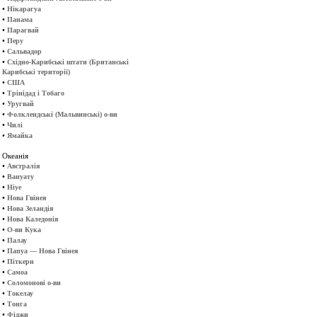
•
Нікарагуа
•
Панама
•
Парагвай
•
Перу
•
Сальвадор
•
Східно-Карибські штати (Британські
Карибські території)
•
США
•
Трінідад і Тобаго
•
Уругвай
•
Фолклендські (Мальвинські) о-ви
•
Чилі
•
Ямайка
Океанія
•
Австралія
•
Вануату
•
Ніуе
•
Нова Гвінея
•
Нова Зеландія
•
Нова Каледонія
•
О-ви Кука
•
Палау
•
Папуа — Нова Гвінея
•
Піткерн
•
Самоа
•
Соломонові о-ви
•
Токелау
•
Тонга
•
Фіджи